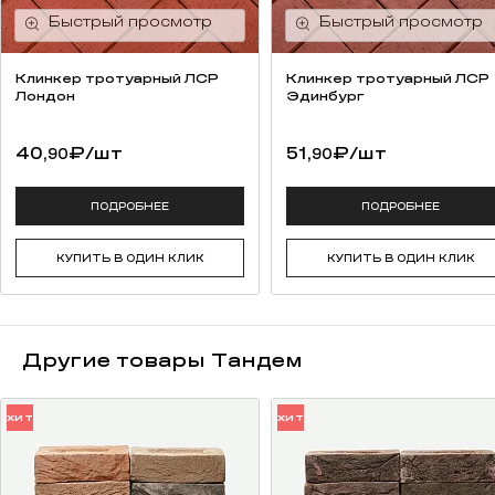
Клинкер тротуарный ЛСР
Клинкер тротуарный ЛСР
Лондон
Эдинбург
40,
₽
/шт
51,
₽
/шт
90
90
ПОДРОБНЕЕ
ПОДРОБНЕЕ
КУПИТЬ В ОДИН КЛИК
КУПИТЬ В ОДИН КЛИК
Другие товары Тандем
ХИТ
ХИТ