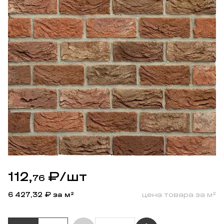
112,
₽
/шт
76
6 427,32
₽ за м²
цена товара за м²