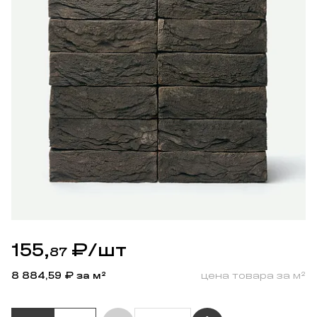
155,
₽
/шт
87
8 884,59
₽ за м²
цена товара за м²