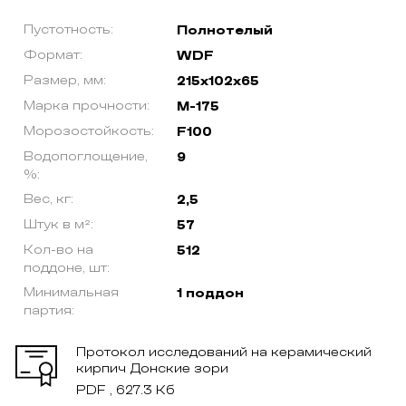
Пустотность:
Полнотелый
Формат:
WDF
Размер, мм:
215х102х65
Марка прочности:
М-175
Морозостойкость:
F100
Водопоглощение,
9
%:
Вес, кг:
2,5
Штук в м²:
57
Кол-во на
512
поддоне, шт:
Минимальная
1 поддон
партия:
Протокол исследований на керамический
кирпич Донские зори
PDF , 627.3 Кб