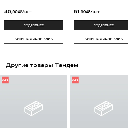
качественная упаковка (термоусадочная пленка, каждый ряд
переложен вспененным полистиролом для предотвращения
40,
₽
/шт
51,
₽
/шт
90
90
потертостей).
возможность разработки индивидуальной сортировки под
заказ (от 50 000 штук);
ПОДРОБНЕЕ
ПОДРОБНЕЕ
сохранение традиций русских мастеров.
КУПИТЬ В ОДИН КЛИК
КУПИТЬ В ОДИН КЛИК
Другие товары Тандем
ХИТ
ХИТ