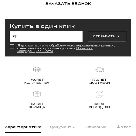
ЗАКАЗАТЬ ЗВОНОК
Купить в один клик
ОТПРАВИТЬ
Я даю согласие на обработку моих персональных данных ,
ознакомился и принимаю условия
Политики
конфиденциальности
РАСЧЕТ
РАСЧЕТ
КОЛИЧЕСТВА
ДОСТАВКИ
ЗАКАЗ
ЗАКАЗ
ОБРАЗЦА
3D МОДЕЛИ
Характеристики
Документы
Описание
Фотогра