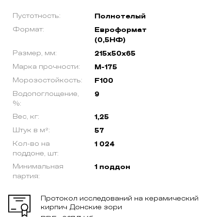
Пустотность:
Полнотелый
Формат:
Евроформат
(0,5НФ)
Размер, мм:
215х50х65
Марка прочности:
М-175
Морозостойкость:
F100
Водопоглощение,
9
%:
Вес, кг:
1,25
Штук в м²:
57
Кол-во на
1 024
поддоне, шт:
Минимальная
1 поддон
партия:
Протокол исследований на керамический
кирпич Донские зори