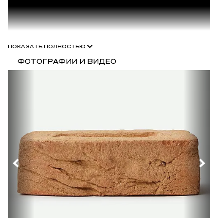
ПОКАЗАТЬ ПОЛНОСТЬЮ
ФОТОГРАФИИ И ВИДЕО
Серия Усадьба
Уникальный кирпич серии "Усадьба" нацелен на возрождение
традиций русских мастеров и адресован ценителям усадебного
мира во всех его проявлениях. Более того, по желанию
заказчика на кирпичи могут быть нанесены логотипы и надписи,
завод готов изготовить любые фигурные элементы по
индивидуальным лекалам:
произведён вручную, каждый кирпич уникален и сохраняет
следы рук мастера;
цена ниже Европейских аналогов;
большой ассортимент;
высокое качество;
морозостойкость более 170 циклов;