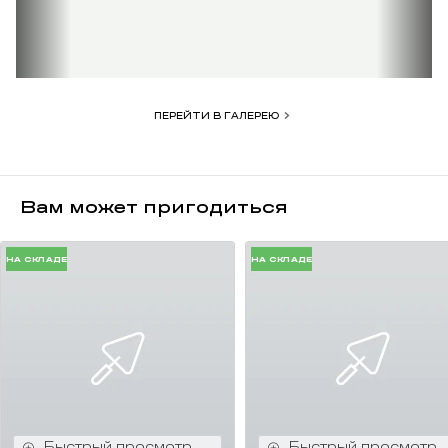
высокая прочность на изгиб;
качественная упаковка (термоусадочная пленка, каждый ряд
переложен вспененным полистиролом для предотвращения
потертостей).
возможность разработки индивидуальной сортировки под
заказ (от 50 000 штук);
ПЕРЕЙТИ В ГАЛЕРЕЮ
сохранение традиций русских мастеров.
Вам может пригодиться
НА СКЛАДЕ
НА СКЛАДЕ