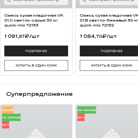
Смесь cухая кладочная VK
Смесь cухая кладочная V
01.C светло-серый 30 кг,
01.B светло-бежевый 30 кг
quick-mix 72133
quick-mix 72132
1 091,
₽
/шт
1 084,
₽
/шт
87
70
ПОДРОБНЕЕ
ПОДРОБНЕЕ
КУПИТЬ В ОДИН КЛИК
КУПИТЬ В ОДИН КЛИК
Суперпредложение
АКЦИЯ
НА СКЛАДЕ
НА СКЛАДЕ
ХИТ
ХИТ