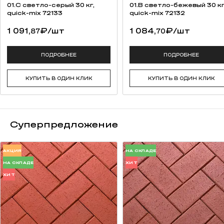
высокая прочность на изгиб;
01.C светло-серый 30 кг,
01.B светло-бежевый 30 кг
качественная упаковка (термоусадочная пленка, каждый ряд
quick-mix 72133
quick-mix 72132
переложен вспененным полистиролом для предотвращения
1 091,
₽
/шт
1 084,
₽
/шт
87
70
потертостей).
возможность разработки индивидуальной сортировки под
заказ (от 50 000 штук);
ПОДРОБНЕЕ
ПОДРОБНЕЕ
сохранение традиций русских мастеров.
КУПИТЬ В ОДИН КЛИК
КУПИТЬ В ОДИН КЛИК
Суперпредложение
АКЦИЯ
НА СКЛАДЕ
НА СКЛАДЕ
ХИТ
ХИТ