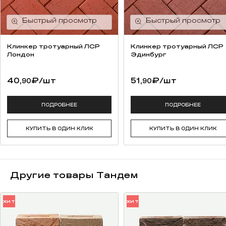
Клинкер тротуарный ЛСР
Клинкер тротуарный ЛСР
Лондон
Эдинбург
40,
₽
/шт
51,
₽
/шт
90
90
ПОДРОБНЕЕ
ПОДРОБНЕЕ
КУПИТЬ В ОДИН КЛИК
КУПИТЬ В ОДИН КЛИК
Другие товары Тандем
ХИТ
ХИТ