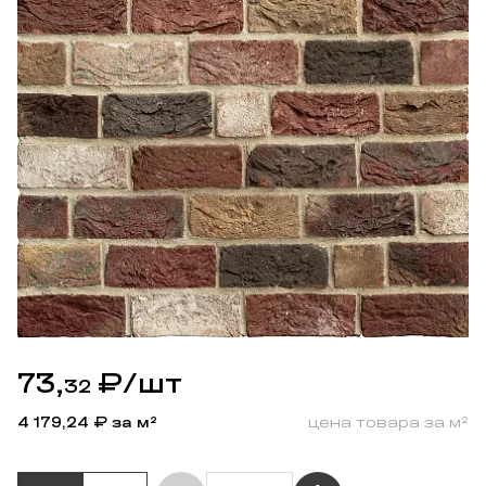
73,
₽
/шт
32
4 179,24
₽ за м²
цена товара за м²