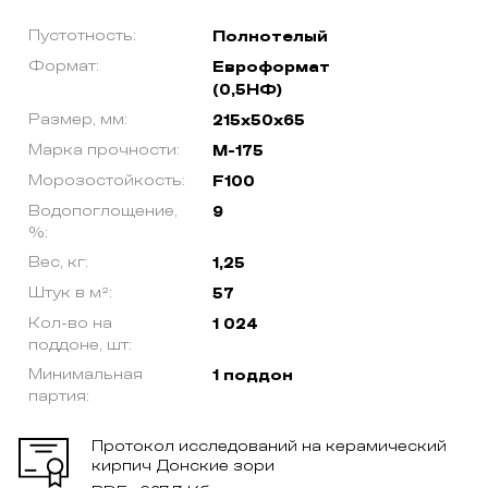
Пустотность:
Полнотелый
Формат:
Евроформат
(0,5НФ)
Размер, мм:
215х50х65
Марка прочности:
М-175
Морозостойкость:
F100
Водопоглощение,
9
%:
Вес, кг:
1,25
Штук в м²:
57
Кол-во на
1 024
поддоне, шт:
Минимальная
1 поддон
партия:
Протокол исследований на керамический
кирпич Донские зори