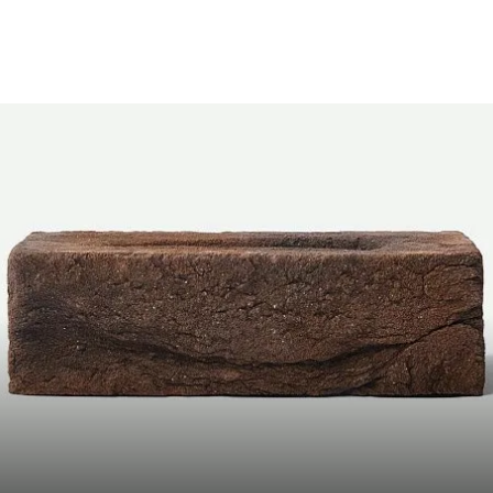
нка, каждый ряд переложен вспененным полистиролом для предотвра
ировки под заказ (от 50 000 штук);