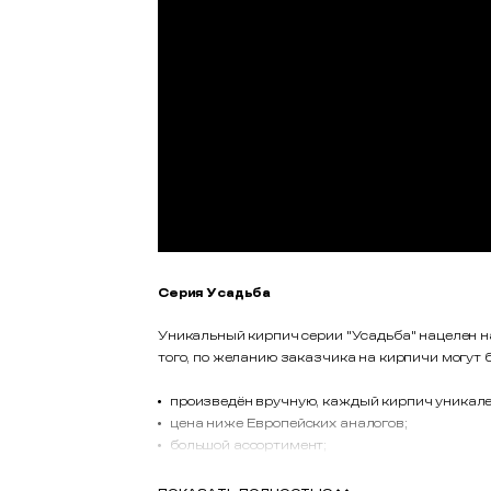
Серия Усадьба
Уникальный кирпич серии "Усадьба" нацелен н
того, по желанию заказчика на кирпичи могут
произведён вручную, каждый кирпич уникален
цена ниже Европейских аналогов;
большой ассортимент;
высокое качество;
морозостойкость более 170 циклов;