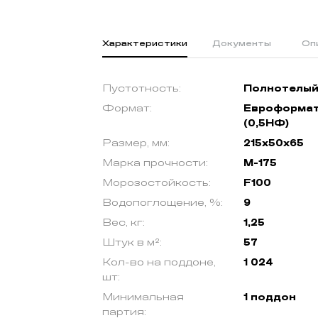
Характеристики
Документы
Оп
Пустотность:
Полнотелы
Формат:
Евроформа
(0,5НФ)
Размер, мм:
215х50х65
Марка прочности:
М-175
Морозостойкость:
F100
Водопоглощение, %:
9
Вес, кг:
1,25
Штук в м²:
57
Кол-во на поддоне,
1 024
шт:
Минимальная
1 поддон
партия: