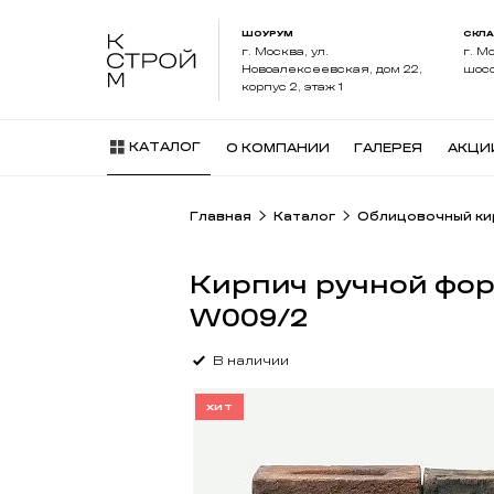
ШОУРУМ
СКЛ
г. Москва, ул.
г. М
Новоалексеевская, дом 22,
шосс
корпус 2, этаж 1
КАТАЛОГ
О КОМПАНИИ
ГАЛЕРЕЯ
АКЦИ
Главная
Каталог
Облицовочный ки
Кирпич ручной фо
W009/2
В наличии
ХИТ