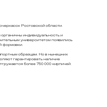
вочеркасск Ростовской области.
м органичны индивидуальность и
роительным университетом появились
й формовки.
мпортным образцам. Но в нынешних
воляют гарантировать наличие
тгружается более 750 000 кирпичей.