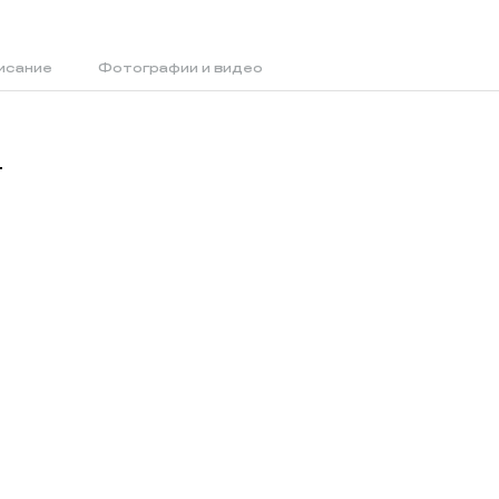
исание
Фотографии и видео
й
т