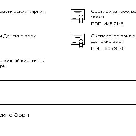
ерамический кирпич
Сертификат соотве
зори)
PDF , 445.7 Кб
ч Донские зори
Экспертное заклю
Донские зори
PDF , 695.3 Кб
овочный кирпич на
ори
ские Зори