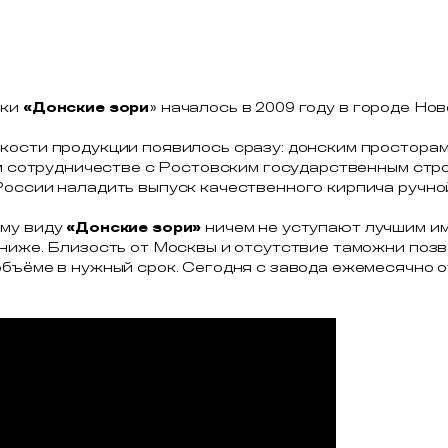
рки
«Донские зори
» началось в 2009 году в городе Но
кости продукции появилось сразу: донским простора
ном сотрудничестве с Ростовским государственным ст
России наладить выпуск качественного кирпича ручно
ему виду
«Донские зори»
ничем не уступают лучшим и
 ниже. Близость от Москвы и отсутствие таможни поз
бъёме в нужный срок. Сегодня с завода ежемесячно о