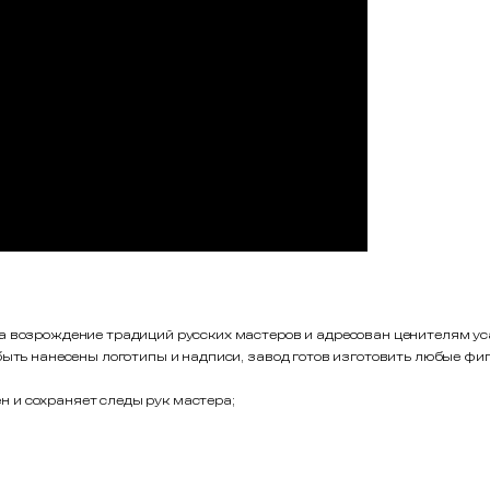
а возрождение традиций русских мастеров и адресован ценителям уса
 быть нанесены логотипы и надписи, завод готов изготовить любые 
 и сохраняет следы рук мастера;