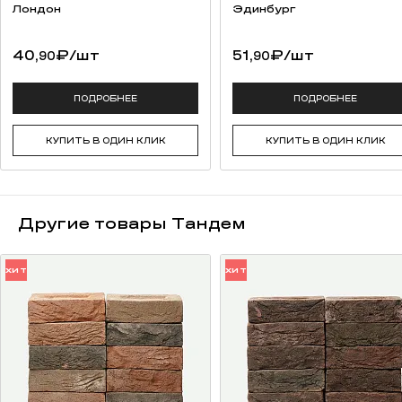
высокая прочность на изгиб;
Лондон
Эдинбург
качественная упаковка (термоусадочная пленка, каждый ряд
переложен вспененным полистиролом для предотвращения
40,
₽
/шт
51,
₽
/шт
90
90
потертостей).
возможность разработки индивидуальной сортировки под
заказ (от 50 000 штук);
ПОДРОБНЕЕ
ПОДРОБНЕЕ
сохранение традиций русских мастеров.
КУПИТЬ В ОДИН КЛИК
КУПИТЬ В ОДИН КЛИК
Другие товары Тандем
ХИТ
ХИТ