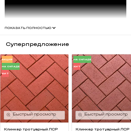
ПОКАЗАТЬ ПОЛНОСТЬЮ
Суперпредложение
Серия Усадьба
Уникальный кирпич серии "Усадьба" нацелен на возрождение
АКЦИЯ
НА СКЛАДЕ
традиций русских мастеров и адресован ценителям усадебного
НА СКЛАДЕ
ХИТ
мира во всех его проявлениях. Более того, по желанию
ХИТ
заказчика на кирпичи могут быть нанесены логотипы и надписи,
завод готов изготовить любые фигурные элементы по
индивидуальным лекалам:
произведён вручную, каждый кирпич уникален и сохраняет
следы рук мастера;
цена ниже Европейских аналогов;
большой ассортимент;
высокое качество;
морозостойкость более 170 циклов;
Клинкер тротуарный ЛСР
Клинкер тротуарный ЛСР