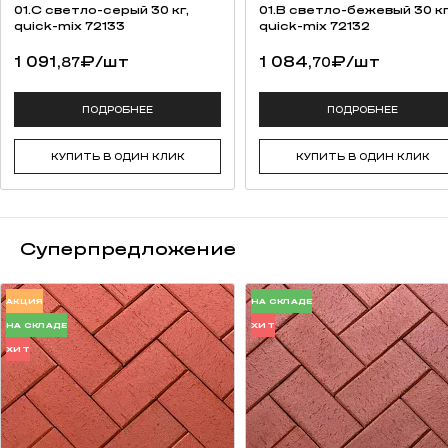
высокая прочность на изгиб;
01.C светло-серый 30 кг,
01.B светло-бежевый 30 кг
качественная упаковка (термоусадочная пленка, каждый ряд
quick-mix 72133
quick-mix 72132
переложен вспененным полистиролом для предотвращения
1 091,
₽
/шт
1 084,
₽
/шт
87
70
потертостей).
возможность разработки индивидуальной сортировки под
заказ (от 50 000 штук);
ПОДРОБНЕЕ
ПОДРОБНЕЕ
сохранение традиций русских мастеров.
КУПИТЬ В ОДИН КЛИК
КУПИТЬ В ОДИН КЛИК
Суперпредложение
АКЦИЯ
НА СКЛАДЕ
НА СКЛАДЕ
ХИТ
ХИТ