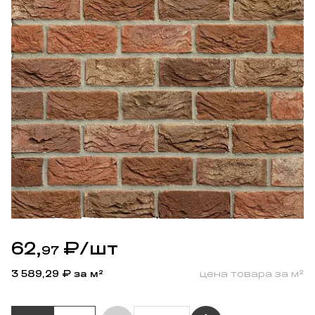
62,
₽
/шт
97
3 589,29
₽ за м²
цена товара за м²