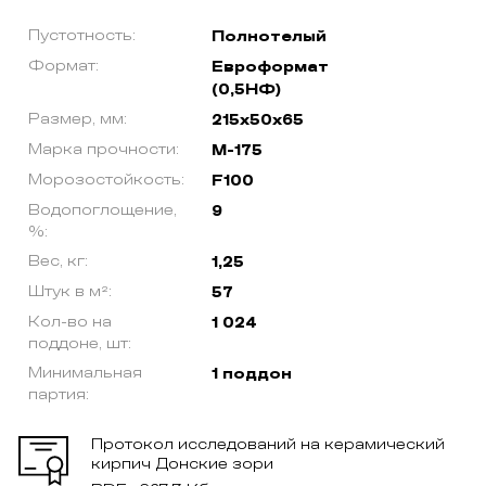
Пустотность:
Полнотелый
Формат:
Евроформат
(0,5НФ)
Размер, мм:
215х50х65
Марка прочности:
М-175
Морозостойкость:
F100
Водопоглощение,
9
%:
Вес, кг:
1,25
Штук в м²:
57
Кол-во на
1 024
поддоне, шт:
Минимальная
1 поддон
партия:
Протокол исследований на керамический
кирпич Донские зори