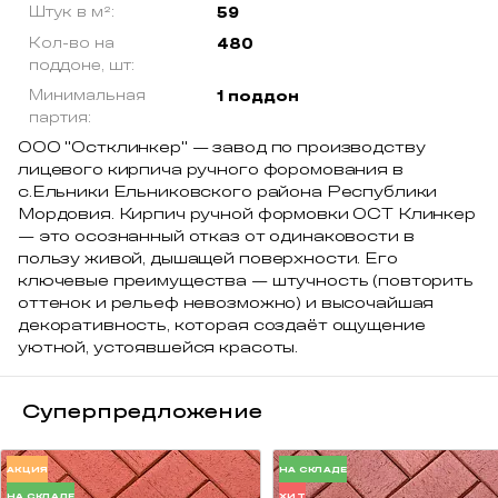
Штук в м²:
59
Кол-во на
480
поддоне, шт:
Минимальная
1 поддон
партия:
ООО "Остклинкер" — завод по производству
лицевого кирпича ручного форомования в
с.Ельники Ельниковского района Республики
Мордовия. Кирпич ручной формовки ОСТ Клинкер
— это осознанный отказ от одинаковости в
пользу живой, дышащей поверхности. Его
ключевые преимущества — штучность (повторить
оттенок и рельеф невозможно) и высочайшая
декоративность, которая создаёт ощущение
уютной, устоявшейся красоты.
Суперпредложение
АКЦИЯ
НА СКЛАДЕ
НА СКЛАДЕ
ХИТ