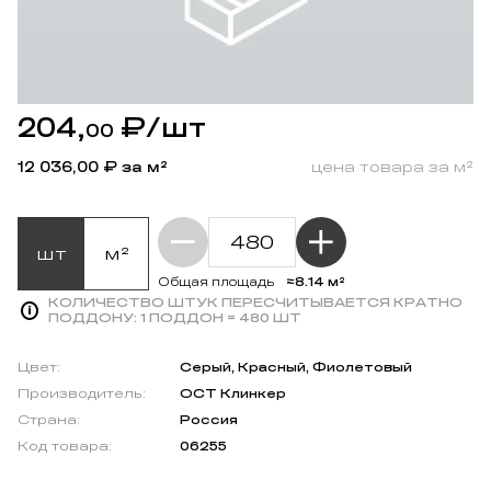
204,
₽
/шт
00
12 036,00
₽ за м²
цена товара за м²
шт
м²
≈8.14 м²
Общая площадь
КОЛИЧЕСТВО ШТУК ПЕРЕСЧИТЫВАЕТСЯ КРАТНО
ПОДДОНУ:
1 ПОДДОН = 480 ШТ
Цвет:
Серый, Красный, Фиолетовый
Производитель:
ОСТ Клинкер
Страна:
Россия
Код товара:
06255