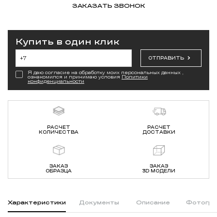
ЗАКАЗАТЬ ЗВОНОК
Купить в один клик
ОТПРАВИТЬ
Я даю согласие на обработку моих персональных данных ,
ознакомился и принимаю условия
Политики
конфиденциальности
РАСЧЕТ
РАСЧЕТ
КОЛИЧЕСТВА
ДОСТАВКИ
ЗАКАЗ
ЗАКАЗ
ОБРАЗЦА
3D МОДЕЛИ
Характеристики
Документы
Описание
Фотогра