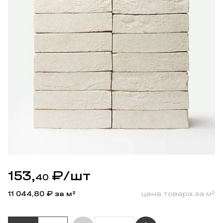
153,
₽
/шт
40
11 044,80
₽ за м²
цена товара за м²