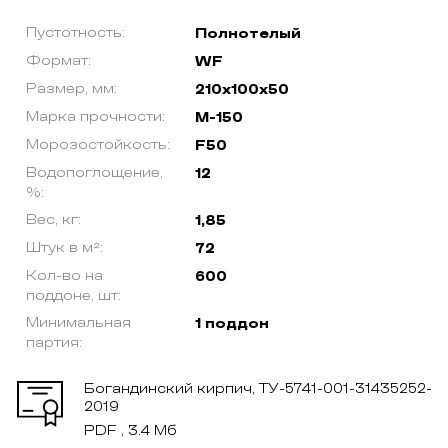
Пустотность:
Полнотелый
Формат:
WF
Размер, мм:
210х100х50
Марка прочности:
М-150
Морозостойкость:
F50
Водопоглощение,
12
%:
Вес, кг:
1,85
Штук в м²:
72
Кол-во на
600
поддоне, шт:
Минимальная
1 поддон
партия:
Богандинский кирпич, ТУ-5741-001-31435252-
2019
PDF , 3.4 Мб