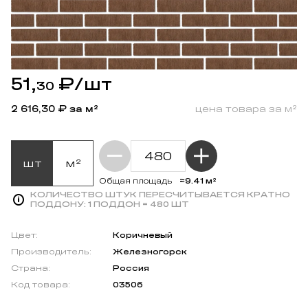
51,
₽
/шт
30
2 616,30
₽ за м²
цена товара за м²
шт
м²
≈9.41 м²
Общая площадь
КОЛИЧЕСТВО ШТУК ПЕРЕСЧИТЫВАЕТСЯ КРАТНО
ПОДДОНУ:
1 ПОДДОН = 480 ШТ
Цвет:
Коричневый
Производитель:
Железногорск
Страна:
Россия
Код товара:
03506