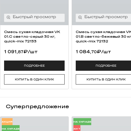
Смесь cухая кладочная VK
Смесь cухая кладочная V
01.C светло-серый 30 кг,
01.B светло-бежевый 30 кг
quick-mix 72133
quick-mix 72132
1 091,
₽
/шт
1 084,
₽
/шт
87
70
ПОДРОБНЕЕ
ПОДРОБНЕЕ
КУПИТЬ В ОДИН КЛИК
КУПИТЬ В ОДИН КЛИК
Суперпредложение
АКЦИЯ
НА СКЛАДЕ
НА СКЛАДЕ
ХИТ