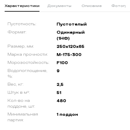
Характеристики
Документы
Описание
Фотогра
Пустотность:
Пустотелый
Формат:
Одинарный
(1НФ)
Размер, мм:
250х120х65
Марка прочности:
М-175-300
Морозостойкость:
F100
Водопоглощение,
9
%:
Вес, кг:
2,5
Штук в м²:
51
Кол-во на
480
поддоне, шт:
Минимальная
1 поддон
партия: