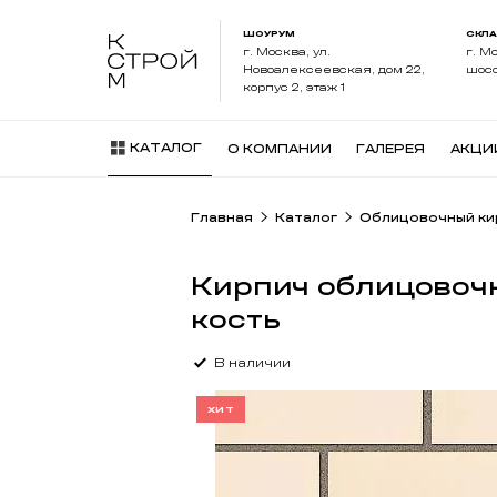
ШОУРУМ
СКЛ
г. Москва, ул.
г. М
Новоалексеевская, дом 22,
шосс
корпус 2, этаж 1
КАТАЛОГ
О КОМПАНИИ
ГАЛЕРЕЯ
АКЦИ
Главная
Каталог
Облицовочный ки
Кирпич облицовоч
кость
В наличии
ХИТ