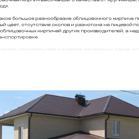
од».
акое большое разнообразие облицовочного кирпича по
й цвет, отсутствие сколов и разнотона на лицевой по
 облицовочных кирпичей других производителей, а на
анспортировке.
я при строительстве и отделке загородных домов, ко
вартирных жилых домов. Мы поставляем высококачест
 в Москву и Московскую область.