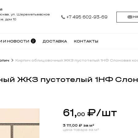
АД
осква, ул. Шереметьевское
+7 495 602-93-69
Н
е, дом 10
2
И И НОВОСТИ
ДОСТАВКА
КОНТАКТЫ
рпич
Кирпич облицовочный ЖКЗ пустотелый 1НФ Слоновая ко
ный ЖКЗ пустотелый 1НФ Сло
61,
₽
/шт
00
3 111,00
₽ за м²
цена товара за м²