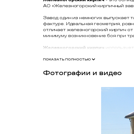
АО «Железногорский кирпичный зав
Завод один из немногих выпускает т
фактуре. Идеальная геометрия, ровны
отличает железногорский кирпич от
минимуму возникновение боя при тр
Железногорский кирпич
используетс
административных зданий и многок
Железногорского кирпичного завода
ПОКАЗАТЬ ПОЛНОСТЬЮ
Фотографии и видео