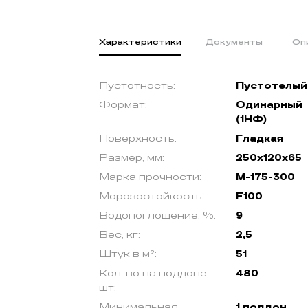
Характеристики
Документы
Оп
Пустотность:
Пустотелый
Формат:
Одинарный
(1НФ)
Поверхность:
Гладкая
Размер, мм:
250х120х65
Марка прочности:
М-175-300
Морозостойкость:
F100
Водопоглощение, %:
9
Вес, кг:
2,5
Штук в м²:
51
Кол-во на поддоне,
480
шт:
Минимальная
1 поддон