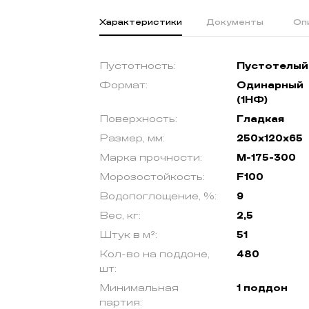
Характеристики
Документы
Оп
Пустотность:
Пустотелый
Формат:
Одинарный
(1НФ)
Поверхность:
Гладкая
Размер, мм:
250х120х65
Марка прочности:
М-175-300
Морозостойкость:
F100
Водопоглощение, %:
9
Вес, кг:
2,5
Штук в м²:
51
Кол-во на поддоне,
480
шт:
Минимальная
1 поддон
партия: