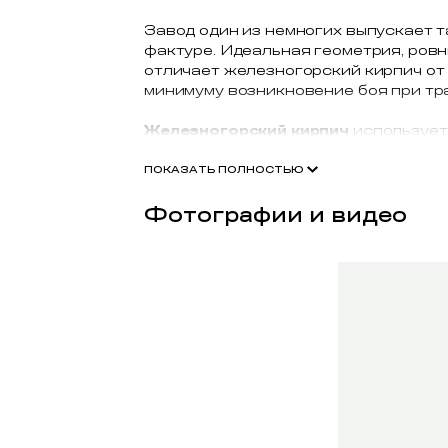
Завод один из немногих выпускает т
фактуре. Идеальная геометрия, ровны
отличает железногорский кирпич от
минимуму возникновение боя при тр
Железногорский кирпич
используетс
административных зданий и многок
Железногорского кирпичного завода
ПОКАЗАТЬ ПОЛНОСТЬЮ
Фотографии и видео