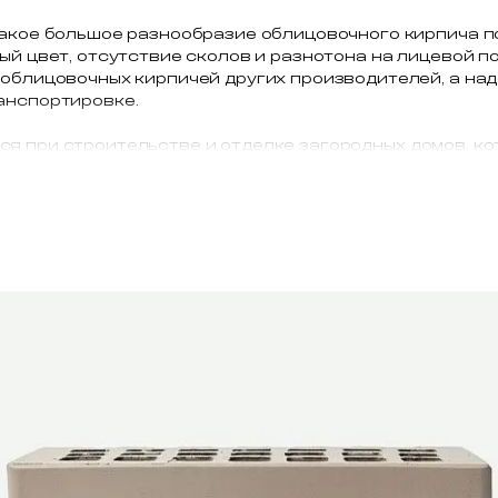
акое большое разнообразие облицовочного кирпича по
й цвет, отсутствие сколов и разнотона на лицевой по
 облицовочных кирпичей других производителей, а на
анспортировке.
я при строительстве и отделке загородных домов, ко
вартирных жилых домов. Мы поставляем высококачест
 в Москву и Московскую область.