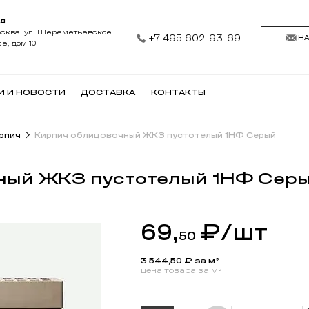
АД
осква, ул. Шереметьевское
+7 495 602-93-69
Н
е, дом 10
И И НОВОСТИ
ДОСТАВКА
КОНТАКТЫ
рпич
Кирпич облицовочный ЖКЗ пустотелый 1НФ Серый
ный ЖКЗ пустотелый 1НФ Сер
69,
₽
/шт
50
3 544,50
₽ за м²
цена товара за м²