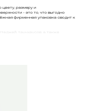
 цвету, размеру и
верхности - это то, что выгодно
дёжная фирменная упаковка сводит к
ттеджей, таунхаусов, а также
венный облицовочный кирпич