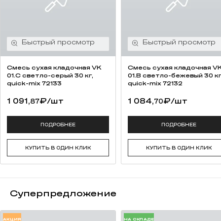
Смесь cухая кладочная VK
Смесь cухая кладочная V
01.C светло-серый 30 кг,
01.B светло-бежевый 30 кг
quick-mix 72133
quick-mix 72132
1 091,
₽
/шт
1 084,
₽
/шт
87
70
ПОДРОБНЕЕ
ПОДРОБНЕЕ
КУПИТЬ В ОДИН КЛИК
КУПИТЬ В ОДИН КЛИК
Суперпредложение
АКЦИЯ
НА СКЛАДЕ