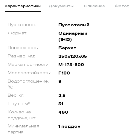
Характеристики
Документы
Описание
Фотогра
Пустотность:
Пустотелый
Формат:
Одинарный
(1НФ)
Поверхность:
Бархат
Размер, мм:
250х120х65
Марка прочности:
М-175-300
Морозостойкость:
F100
Водопоглощение,
9
%:
Вес, кг:
2,5
Штук в м²:
51
Кол-во на
480
поддоне, шт:
Минимальная
1 поддон
партия: