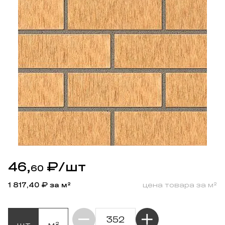
46,
₽
/шт
60
1 817,40
₽ за м²
цена товара за м²
шт
м²