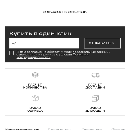
ЗАКАЗАТЬ ЗВОНОК
Купить в один клик
ОТПРАВИТЬ
Я даю согласие на обработку моих персональных данных ,
ознакомился и принимаю условия
Политики
конфиденциальности
РАСЧЕТ
РАСЧЕТ
КОЛИЧЕСТВА
ДОСТАВКИ
ЗАКАЗ
ЗАКАЗ
ОБРАЗЦА
3D МОДЕЛИ
Характеристики
Документы
Описание
Фотогра