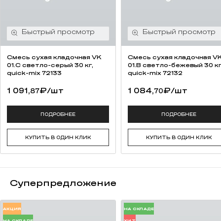
Смесь cухая кладочная VK
Смесь cухая кладочная V
01.C светло-серый 30 кг,
01.B светло-бежевый 30 кг
quick-mix 72133
quick-mix 72132
1 091,
₽
/шт
1 084,
₽
/шт
87
70
ПОДРОБНЕЕ
ПОДРОБНЕЕ
КУПИТЬ В ОДИН КЛИК
КУПИТЬ В ОДИН КЛИК
Суперпредложение
АКЦИЯ
НА СКЛАДЕ
НА СКЛАДЕ
ХИТ