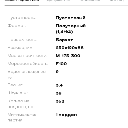
Пустотность:
Пустотелый
Формат:
Полуторный
(1,4НФ)
Поверхность:
Бархат
Размер, мм:
250х120х88
Марка прочности:
М-175-300
Морозостойкость:
F100
Водопоглощение,
9
%:
Вес, кг:
3,4
Штук в м²:
39
Кол-во на
352
поддоне, шт:
Минимальная
1 поддон
партия: