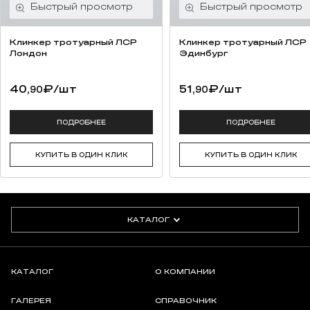
Клинкер тротуарный ЛСР
Клинкер тротуарный ЛСР
Лондон
Эдинбург
40,
₽
/шт
51,
₽
/шт
90
90
ПОДРОБНЕЕ
ПОДРОБНЕЕ
КУПИТЬ В ОДИН КЛИК
КУПИТЬ В ОДИН КЛИК
КАТАЛОГ
КАТАЛОГ
О КОМПАНИИ
ГАЛЕРЕЯ
СПРАВОЧНИК