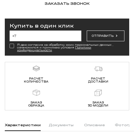
ЗАКАЗАТЬ ЗВОНОК
Купить в один клик
ОТПРАВИТЬ
Я даю согласие на обработку моих персональных данных ,
ознакомился и принимаю условия
Политики
конфиденциальности
РАСЧЕТ
РАСЧЕТ
КОЛИЧЕСТВА
ДОСТАВКИ
ЗАКАЗ
ЗАКАЗ
ОБРАЗЦА
3D МОДЕЛИ
Характеристики
Документы
Описание
Фотогра