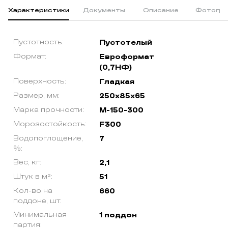
Характеристики
Документы
Описание
Фотогра
Пустотность:
Пустотелый
Формат:
Евроформат
(0,7НФ)
Поверхность:
Гладкая
Размер, мм:
250х85х65
Марка прочности:
М-150-300
Морозостойкость:
F300
Водопоглощение,
7
%:
Вес, кг:
2,1
Штук в м²:
51
Кол-во на
660
поддоне, шт:
Минимальная
1 поддон
партия: