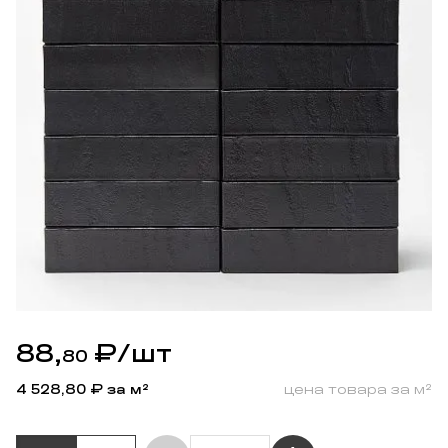
88,
₽
/шт
80
4 528,80
₽ за м²
цена товара за м²