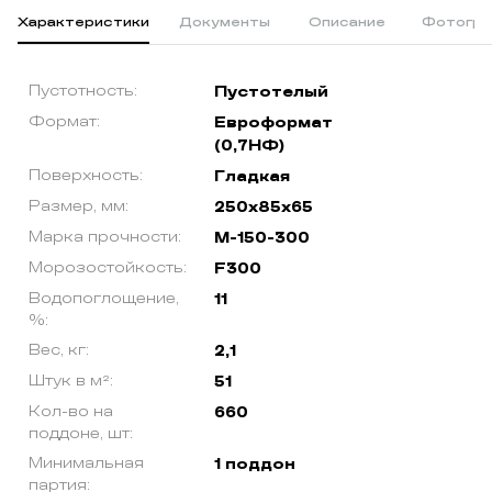
Характеристики
Документы
Описание
Фотогра
Пустотность:
Пустотелый
Формат:
Евроформат
(0,7НФ)
Поверхность:
Гладкая
Размер, мм:
250х85х65
Марка прочности:
М-150-300
Морозостойкость:
F300
Водопоглощение,
11
%:
Вес, кг:
2,1
Штук в м²:
51
Кол-во на
660
поддоне, шт:
Минимальная
1 поддон
партия: