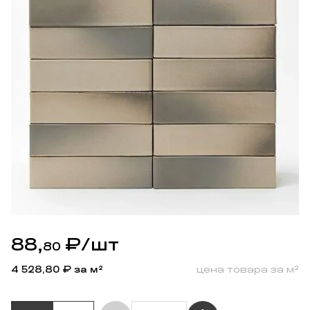
88,
₽
/шт
80
4 528,80
₽ за м²
цена товара за м²