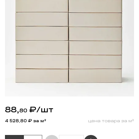
88,
₽
/шт
80
4 528,80
₽ за м²
цена товара за м²