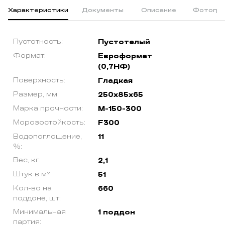
Характеристики
Документы
Описание
Фотогра
Пустотность:
Пустотелый
Формат:
Евроформат
(0,7НФ)
Поверхность:
Гладкая
Размер, мм:
250х85х65
Марка прочности:
М-150-300
Морозостойкость:
F300
Водопоглощение,
11
%:
Вес, кг:
2,1
Штук в м²:
51
Кол-во на
660
поддоне, шт:
Минимальная
1 поддон
партия: