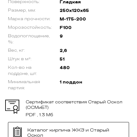
Поверхность:
Гладкая
Размер, мм:
250х120х65
Марка прочности:
М-175-200
Морозостойкость:
F100
Водопоглощение,
9
%:
Вес, кг:
2,6
Штук в м²:
51
Кол-во на
480
поддоне, шт:
Минимальная
1 поддон
партия:
Сертификат соответствия Старый Оскол
(ОСМиБТ)
PDF , 1.3 Мб
Каталог кирпича ЖКЗ и Старый
Оскол