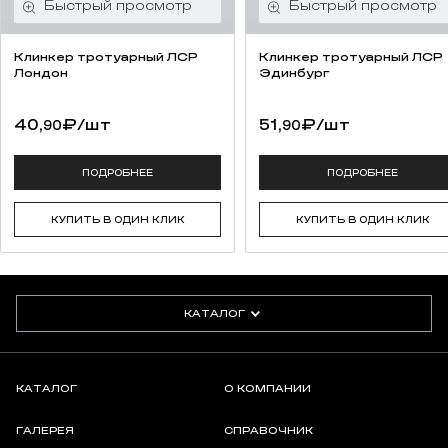
Клинкер тротуарный ЛСР
Клинкер тротуарный ЛСР
Лондон
Эдинбург
40,
₽
/шт
51,
₽
/шт
90
90
ПОДРОБНЕЕ
ПОДРОБНЕЕ
КУПИТЬ В ОДИН КЛИК
КУПИТЬ В ОДИН КЛИК
КАТАЛОГ
КАТАЛОГ
О КОМПАНИИ
ГАЛЕРЕЯ
СПРАВОЧНИК