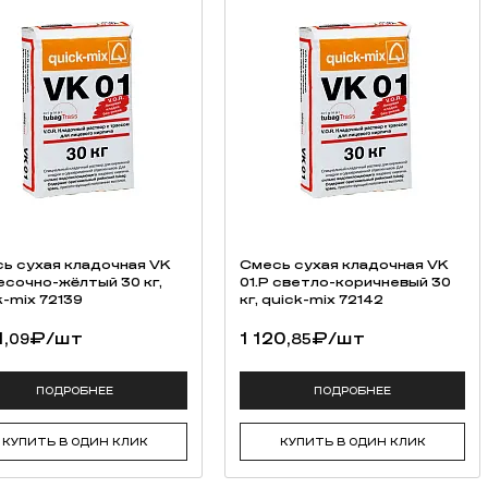
ь cухая кладочная VK
Смесь cухая кладочная VK
 песочно-жёлтый 30 кг,
01.P светло-коричневый 30
k-mix 72139
кг, quick-mix 72142
1,
₽
/шт
1 120,
₽
/шт
09
85
ПОДРОБНЕЕ
ПОДРОБНЕЕ
КУПИТЬ В ОДИН КЛИК
КУПИТЬ В ОДИН КЛИК