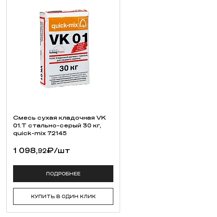
Смесь cухая кладочная VK
01.T стально-серый 30 кг,
quick-mix 72145
1 098,
₽
/шт
92
ПОДРОБНЕЕ
КУПИТЬ В ОДИН КЛИК