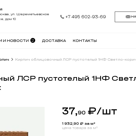
АД
осква, ул. Шереметьевское
+7 495 602-93-69
Н
е, дом 10
2
И И НОВОСТИ
ДОСТАВКА
КОНТАКТЫ
рпич
Кирпич облицовочный ЛСР пустотелый 1НФ Светло-корич
ный ЛСР пустотелый 1НФ Свет
к
37,
₽
/шт
90
1 932,90
₽ за м²
цена товара за м²