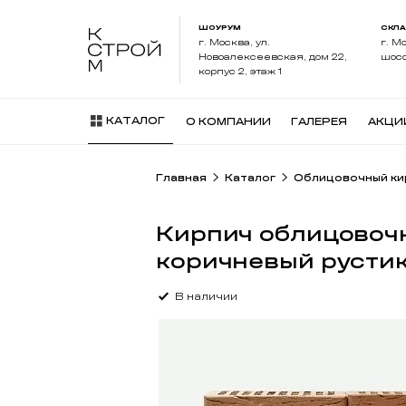
ШОУРУМ
СКЛ
г. Москва, ул.
г. М
Новоалексеевская, дом 22,
шосс
корпус 2, этаж 1
КАТАЛОГ
О КОМПАНИИ
ГАЛЕРЕЯ
АКЦИ
Главная
Каталог
Облицовочный ки
Кирпич облицовоч
коричневый русти
В наличии