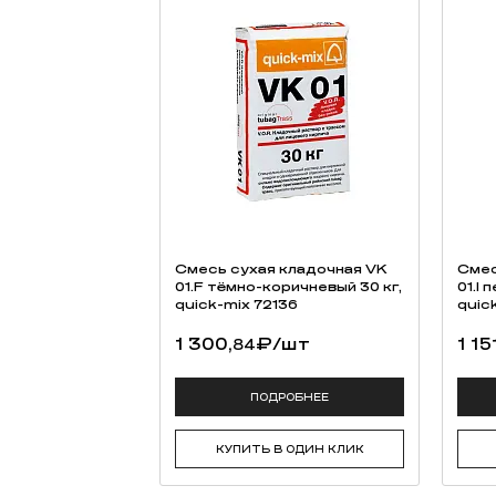
Смесь cухая кладочная VK
Смес
01.F тёмно-коричневый 30 кг,
01.I
quick-mix 72136
quic
1 300,
₽
/шт
1 15
84
ПОДРОБНЕЕ
КУПИТЬ В ОДИН КЛИК