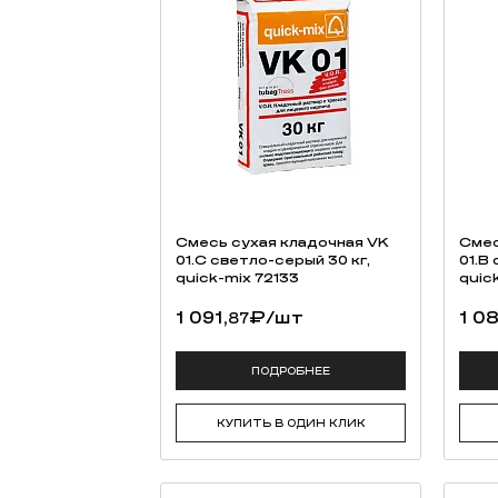
Смесь cухая кладочная VK
Смес
01.C светло-серый 30 кг,
01.B
quick-mix 72133
quic
1 091,
₽
/шт
1 0
87
ПОДРОБНЕЕ
КУПИТЬ В ОДИН КЛИК