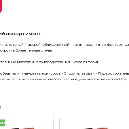
ий ассортимент:
и пустотелый, лицевой (облицовочный) кирпич различных фактур и 
 строить более теплые стены.
твенный массовый производитель клинкера в России.
едители и лауреаты конкурсов «Строитель года», «Лидер строительн
иятие строительных материалов», награждена знаком качества Сдела
я
АДЕ