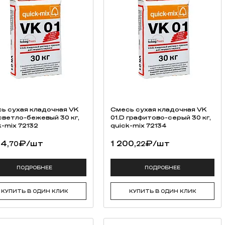
ь cухая кладочная VK
Смесь cухая кладочная VK
 светло-бежевый 30 кг,
01.D графитово-серый 30 кг,
k-mix 72132
quick-mix 72134
84,
₽
/шт
1 200,
₽
/шт
70
22
ПОДРОБНЕЕ
ПОДРОБНЕЕ
КУПИТЬ В ОДИН КЛИК
КУПИТЬ В ОДИН КЛИК