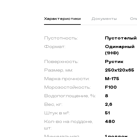
Характеристики
Документы
Оп
Пустотность:
Пустотелый
Формат:
Одинарный
(1НФ)
Поверхность:
Рустик
Размер, мм:
250х120х65
Марка прочности:
М-175
Морозостойкость:
F100
Водопоглощение, %:
8
Вес, кг:
2,6
Штук в м²:
51
Кол-во на поддоне,
480
шт:
Минимальная
1 поддон