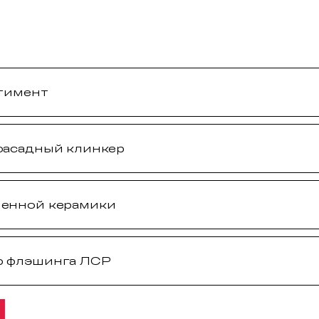
ртимент
фасадный клинкер
менной керамики
ю флэшинга ЛСР