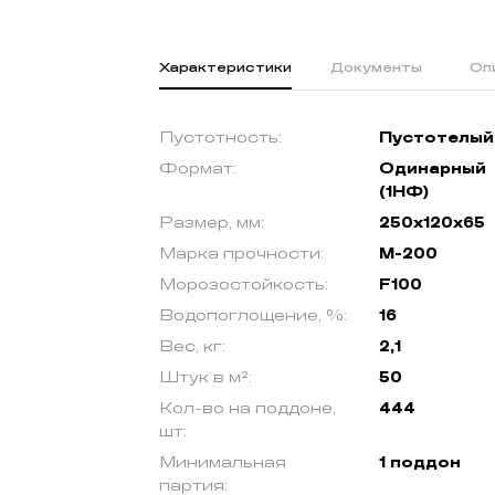
Характеристики
Документы
Оп
Пустотность:
Пустотелый
Формат:
Одинарный
(1НФ)
Размер, мм:
250х120х65
Марка прочности:
М-200
Морозостойкость:
F100
Водопоглощение, %:
16
Вес, кг:
2,1
Штук в м²:
50
Кол-во на поддоне,
444
шт:
Минимальная
1 поддон
партия: