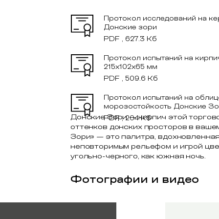
Протокол исследований на к
Донские зори
PDF , 627.3 Кб
Протокол испытаний на кирпи
215x102x65 мм
PDF , 509.6 Кб
Протокол испытаний на облиц
морозостойкость Донские З
Донские Зори — кирпич этой торгов
PDF , 204 Кб
оттенков донских просторов в ваше
Зори» — это палитра, вдохновленна
неповторимым рельефом и игрой цвет
угольно-черного, как южная ночь.
Фотографии и видео