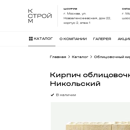
ШОУРУМ
СКЛ
г. Москва, ул.
г. М
Новоалексеевская, дом 22,
шосс
корпус 2, этаж 1
КАТАЛОГ
О КОМПАНИИ
ГАЛЕРЕЯ
АКЦИ
Главная
Каталог
Облицовочный ки
Кирпич облицовоч
Никольский
В наличии