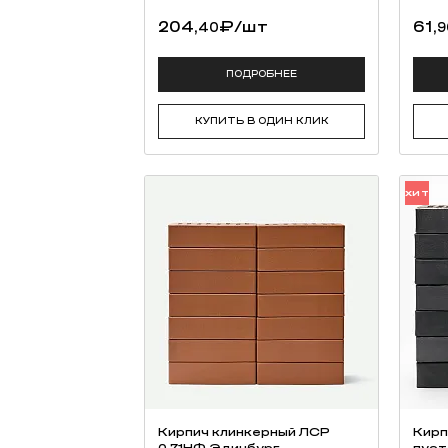
204,
₽
/шт
61,
40
9
ПОДРОБНЕЕ
КУПИТЬ В ОДИН КЛИК
ХИТ
Кирпич клинкерный ЛСР
Кирп
0,71НФ Эдинбург
пуст