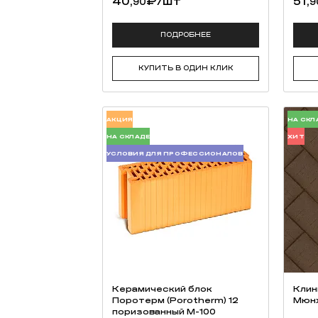
40,
₽
/шт
51,
90
9
ПОДРОБНЕЕ
КУПИТЬ В ОДИН КЛИК
АКЦИЯ
НА СКЛ
НА СКЛАДЕ
ХИТ
УСЛОВИЯ ДЛЯ ПРОФЕССИОНАЛОВ
Керамический блок
Клин
Поротерм (Porotherm) 12
Мюн
поризованный М-100