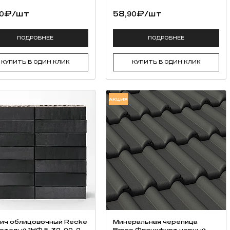
₽
/шт
58,
₽
/шт
0
90
ПОДРОБНЕЕ
ПОДРОБНЕЕ
КУПИТЬ В ОДИН КЛИК
КУПИТЬ В ОДИН КЛИК
АКЦИЯ
ич облицовочный Recke
Минеральная черепица
отелый 1НФ 5-32-00-2-
Braas Франкфурт черный