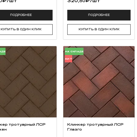
₽
/шт
320,
₽
/шт
0
80
ПОДРОБНЕЕ
ПОДРОБНЕЕ
КУПИТЬ В ОДИН КЛИК
КУПИТЬ В ОДИН КЛИК
АДЕ
НА СКЛАДЕ
ХИТ
кер тротуарный ЛСР
Клинкер тротуарный ЛСР
хен
Глазго