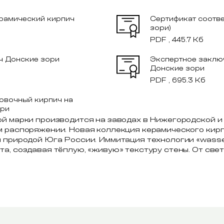
ерамический кирпич
Сертификат соотве
зори)
PDF , 445.7 Кб
ч Донские зори
Экспертное заклю
Донские зори
PDF , 695.3 Кб
овочный кирпич на
ори
ой марки производится на заводах в Нижегородской и
м распоряжении. Новая коллекция керамического кир
я природой Юга России. Иммитация технологии «wasse
а, создавая тёплую, «живую» текстуру стены. От свет