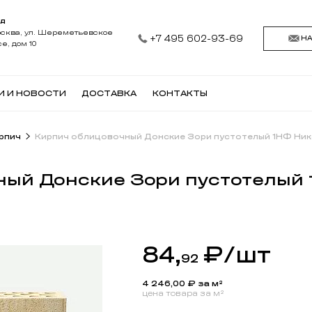
АД
осква, ул. Шереметьевское
+7 495 602-93-69
Н
е, дом 10
И И НОВОСТИ
ДОСТАВКА
КОНТАКТЫ
рпич
Кирпич облицовочный Донские Зори пустотелый 1НФ Ни
ный Донские Зори пустотелый
84,
₽
/шт
92
4 246,00
₽ за м²
цена товара за м²