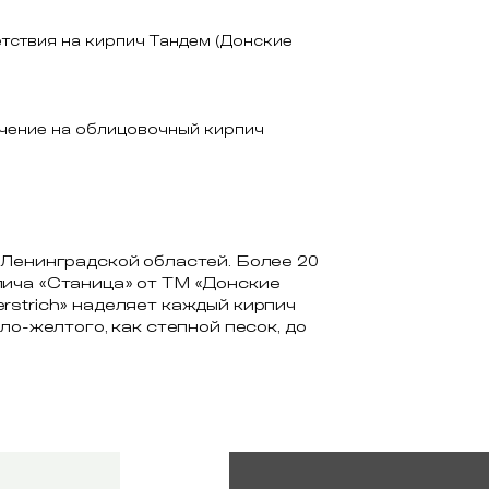
тствия на кирпич Тандем (Донские
чение на облицовочный кирпич
 Ленинградской областей. Более 20
пича «Станица» от TM «Донские
rstrich» наделяет каждый кирпич
ло-желтого, как степной песок, до