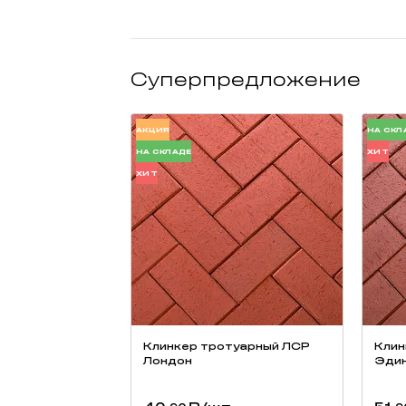
Суперпредложение
АКЦИЯ
НА СКЛ
НА СКЛАДЕ
ХИТ
ХИТ
Клинкер тротуарный ЛСР
Клин
Лондон
Эдин