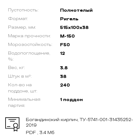
Пустотность:
Полнотелый
Формат:
Ригель
Размер, мм:
515х100х38
Марка прочности:
М-150
Морозостойкость:
F50
Водопоглощение,
12
%:
Вес, кг:
3.8
Штук в м²:
38
Кол-во на
240
поддоне, шт:
Минимальная
1 поддон
партия:
Богандинский кирпич, ТУ-5741-001-31435252-
2019
PDF , 3.4 Мб