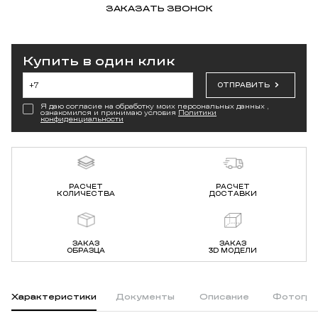
ЗАКАЗАТЬ ЗВОНОК
Купить в один клик
ОТПРАВИТЬ
Я даю согласие на обработку моих персональных данных ,
ознакомился и принимаю условия
Политики
конфиденциальности
РАСЧЕТ
РАСЧЕТ
КОЛИЧЕСТВА
ДОСТАВКИ
ЗАКАЗ
ЗАКАЗ
ОБРАЗЦА
3D МОДЕЛИ
Характеристики
Документы
Описание
Фотогра