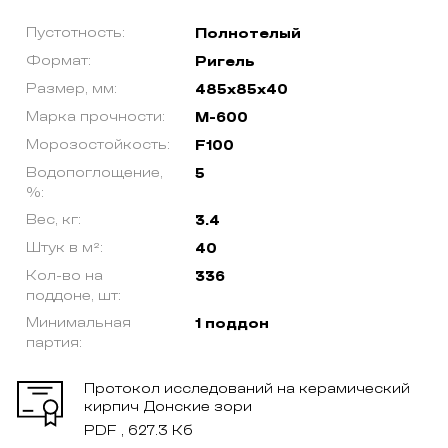
Пустотность:
Полнотелый
Формат:
Ригель
Размер, мм:
485х85х40
Марка прочности:
М-600
Морозостойкость:
F100
Водопоглощение,
5
%:
Вес, кг:
3.4
Штук в м²:
40
Кол-во на
336
поддоне, шт:
Минимальная
1 поддон
партия:
Протокол исследований на керамический
кирпич Донские зори
PDF , 627.3 Кб