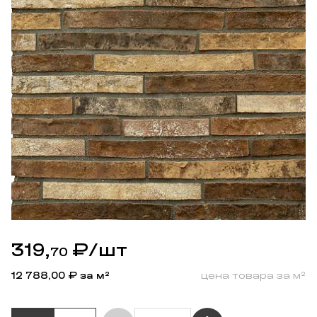
319,
₽
/шт
70
12 788,00
₽ за м²
цена товара за м²