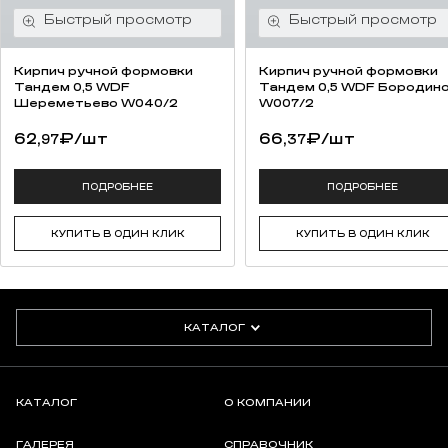
высокая прочность на изгиб;
высокая прочность на сжатие 48,0 МПа (48 N/mm2)
качественная упаковка (термоусадочная пленка, каждый ряд
Кирпич ручной формовки
Кирпич ручной формовки
переложен вспененным полиэтиленом для предотвращения
Тандем 0,5 WDF
Тандем 0,5 WDF Бородин
потертостей);
Шереметьево W040/2
W007/2
возможность разработки индивидуальной сортировки под
62,
₽
/шт
66,
₽
/шт
заказ (от 30 000 штук);
97
37
сохранение традиций русских мастеров.
ПОДРОБНЕЕ
ПОДРОБНЕЕ
КУПИТЬ В ОДИН КЛИК
КУПИТЬ В ОДИН КЛИК
КАТАЛОГ
КАТАЛОГ
О КОМПАНИИ
ГАЛЕРЕЯ
СПРАВОЧНИК