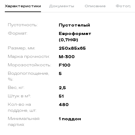
Характеристики
Документы
Описание
Фотогра
Пустотность:
Пустотелый
Формат:
Евроформат
(0,7НФ)
Размер, мм:
250х85х65
Марка прочности:
М-300
Морозостойкость:
F100
Водопоглощение,
5
%:
Вес, кг:
2,5
Штук в м²:
51
Кол-во на
480
поддоне, шт:
Минимальная
1 поддон
партия: