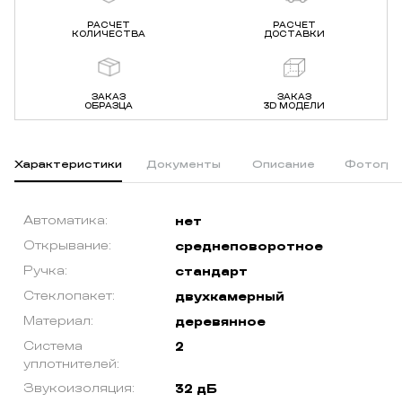
РАСЧЕТ
РАСЧЕТ
КОЛИЧЕСТВА
ДОСТАВКИ
ЗАКАЗ
ЗАКАЗ
ОБРАЗЦА
3D МОДЕЛИ
Характеристики
Документы
Описание
Фотогра
Автоматика:
нет
Открывание:
среднеповоротное
Ручка:
стандарт
Стеклопакет:
двухкамерный
Материал:
деревянное
Система
2
уплотнителей:
Звукоизоляция:
32 дБ