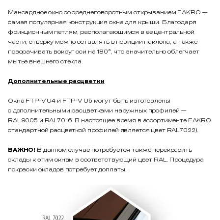
Мансардное окно со среднеповоротным открыванием FAKRO —
самая популярная конструкция окна для крыши. Благодаря
фрикционным петлям, располагающимся в ее центральной
части, створку можно оставлять в позиции наклона, а также
поворачивать вокруг оси на 180°, что значительно облегчает
мытье внешнего стекла.
Дополнительные расцветки
Окна FTP-V U4 и FTP-V U5 могут быть изготовлены
с дополнительными расцветками наружных профилей —
RAL9005 и RAL7016. В настоящее время в ассортименте FAKRO
стандартной расцветкой профилей является цвет RAL7022).
ВАЖНО!
В данном случае потребуется также перекрасить
оклады к этим окнам в соответствующий цвет RAL. Процедура
покраски окладов потребует доплаты.