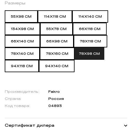
Размеры
55X98 СМ
114X118 СМ
114X140 СМ
134X98 СМ
55X78 СМ
66X118 СМ
66X140 СМ
66X98 СМ
78X118 СМ
78X140 СМ
78X160 СМ
78X98 СМ
94X118 СМ
94X140 СМ
Производитель:
Fakro
Страна:
Россия
Код товара:
04893
Сертификат дилера