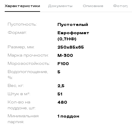
Характеристики
Документы
Описание
Фотогра
Пустотность:
Пустотелый
Формат:
Евроформат
(0,7НФ)
Размер, мм:
250х85х65
Марка прочности:
М-300
Морозостойкость:
F100
Водопоглощение,
5
%:
Вес, кг:
2,5
Штук в м²:
51
Кол-во на
480
поддоне, шт:
Минимальная
1 поддон
партия: