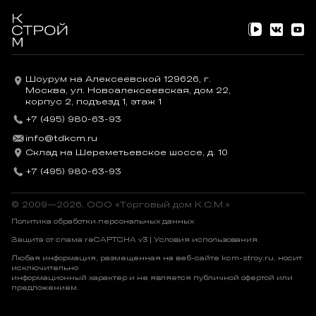
Шоурум на Алексеевской 129626, г.
Москва, ул. Новоалексеевская, дом 22,
корпус 2, подъезд 1, этаж 1
+7 (495) 980-63-93
info@tdkcm.ru
Склад на Шереметьевское шоссе, д. 10
+7 (495) 980-63-93
© 2009—2026, OOO «Торговый дом К.С.М.»
Политика обработки персональных данных
Защита от спама reCAPTCHA v3 |
Условия использования
.
Любая информация, размещенная на веб-сайте kcm-stroy.ru, носит
исключительно
информационный характер и не является публичной офертой или
предложением.