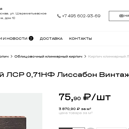
АД
осква, ул. Шереметьевское
+7 495 602-93-69
Н
е, дом 10
2
И И НОВОСТИ
ДОСТАВКА
КОНТАКТЫ
рпич
Облицовочный клинкерный кирпич
Кирпич клинкерный 
й ЛСР 0,71НФ Лиссабон Винта
75,
₽
/шт
90
3 870,90
₽ за м²
цена товара за м²