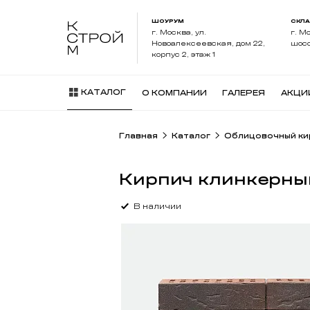
ШОУРУМ
СКЛ
г. Москва, ул.
г. М
Новоалексеевская, дом 22,
шосс
корпус 2, этаж 1
КАТАЛОГ
О КОМПАНИИ
ГАЛЕРЕЯ
АКЦИ
Главная
Каталог
Облицовочный ки
Кирпич клинкерны
В наличии