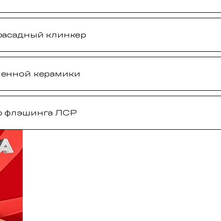
фасадный клинкер
менной керамики
ю флэшинга ЛСР