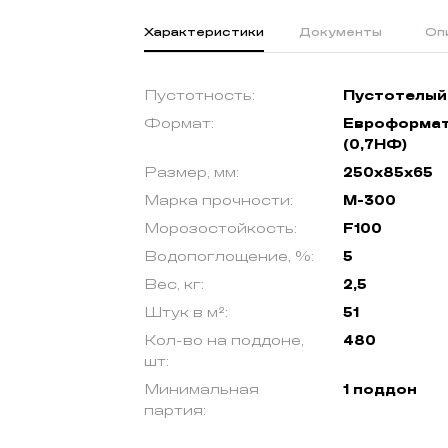
Характеристики
Документы
Оп
Пустотность:
Пустотелый
Формат:
Евроформа
(0,7НФ)
Размер, мм:
250х85х65
Марка прочности:
М-300
Морозостойкость:
F100
Водопоглощение, %:
5
Вес, кг:
2,5
Штук в м²:
51
Кол-во на поддоне,
480
шт:
Минимальная
1 поддон
партия: