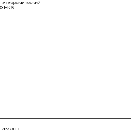
пич керамический
НФ НКЗ
ртимент