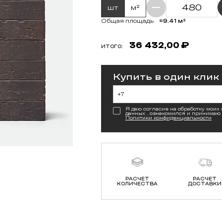
шт
м²
≈9.41 м²
Общая площадь
36 432,00
₽
ИТОГО:
Купить в один клик
Я даю согласие на обработку моих
данных , ознакомился и принимаю
Политики конфиденциальности
РАСЧЕТ
РАСЧЕТ
КОЛИЧЕСТВА
ДОСТАВКИ