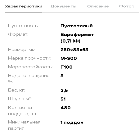
Характеристики
Документы
Описание
Фотогра
Пустотность:
Пустотелый
Формат:
Евроформат
(0,7НФ)
Размер, мм:
250х85х65
Марка прочности:
М-300
Морозостойкость:
F100
Водопоглощение,
5
%:
Вес, кг:
2,5
Штук в м²:
51
Кол-во на
480
поддоне, шт:
Минимальная
1 поддон
партия: