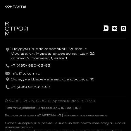
КОНТАКТЫ
Шоурум на Алексеевской 129626, г.
Москва, ул. Новоалексеевская, дом 22,
корпус 2, подъезд 1, этаж 1
+7 (495) 980-63-93
info@tdkcm.ru
Склад на Шереметьевское шоссе, д. 10
+7 (495) 980-63-93
© 2009—2026, OOO «Торговый дом К.С.М.»
Политика обработки персональных данных
Защита от спама reCAPTCHA v3 |
Условия использования
.
Любая информация, размещенная на веб-сайте kcm-stroy.ru, носит
исключительно