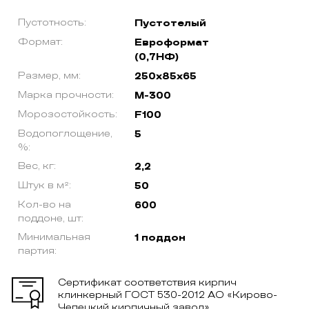
Пустотность:
Пустотелый
Формат:
Евроформат
(0,7НФ)
Размер, мм:
250х85х65
Марка прочности:
М-300
Морозостойкость:
F100
Водопоглощение,
5
%:
Вес, кг:
2,2
Штук в м²:
50
Кол-во на
600
поддоне, шт:
Минимальная
1 поддон
партия:
Сертификат соответствия кирпич
клинкерный ГОСТ 530-2012 АО «Кирово-
Чепецкий кирпичный завод»