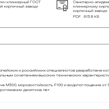
рпич клинкерный ГОСТ
Санитарно-эпидем
ий кирпичный завод»
клинкерному кирп
кирпичный завод»
PDF , 613.8 Кб
пейских и российских специалистов разработана ко
икальным сочетанием высоких технических характеристи
ча М300, морозостойкость F100 и водопоглощение от 
протяжении десятков лет.