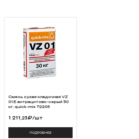
Смесь cухая кладочная VZ
01.E антрацитово-серый 30
кг, quick-mix 72205
1 211,
₽
/шт
23
ПОДРОБНЕЕ