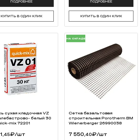
ПОДРОБНЕЕ
ПОДРОБНЕЕ
КУПИТЬ В ОДИН КЛИК
КУПИТЬ В ОДИН КЛИК
НА СКЛАДЕ
ь cухая кладочная VZ
Сетка базальтовая
 алебастрово- белый 30
строительная Porotherm BM
uick-mix 72201
Wienerberger 26990038
1,
₽
/шт
7 550,
₽
/шт
45
40