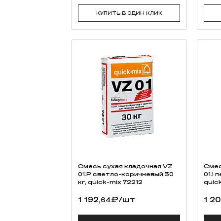
КУПИТЬ В ОДИН КЛИК
Смесь cухая кладочная VZ
Смес
01.P светло-коричневый 30
01.I
кг, quick-mix 72212
quic
1 192,
₽
/шт
1 20
64