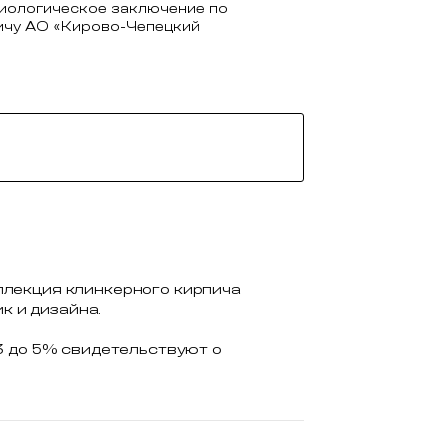
иологическое заключение по
ичу АО «Кирово-Чепецкий
ллекция клинкерного кирпича
к и дизайна.
3 до 5% свидетельствуют о