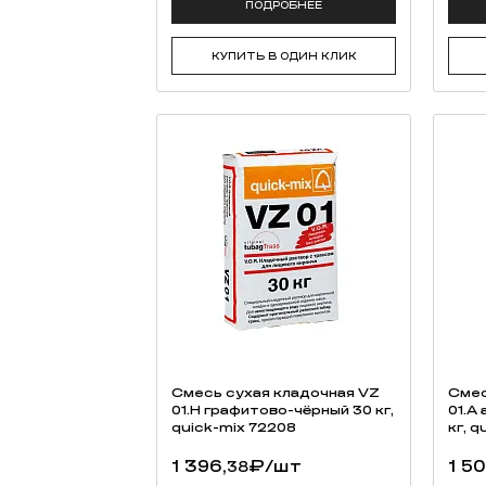
ПОДРОБНЕЕ
КУПИТЬ В ОДИН КЛИК
Смесь cухая кладочная VZ
Смес
01.H графитово-чёрный 30 кг,
01.A
quick-mix 72208
кг, q
1 396,
₽
/шт
1 50
38