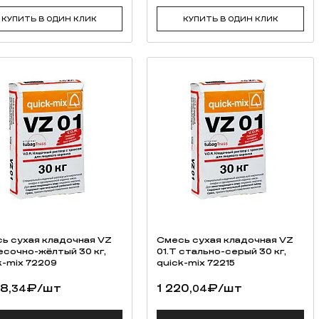
КУПИТЬ В ОДИН КЛИК
КУПИТЬ В ОДИН КЛИК
ь cухая кладочная VZ
Смесь cухая кладочная VZ
 песочно-жёлтый 30 кг,
01.T стально-серый 30 кг,
k-mix 72209
quick-mix 72215
8,
₽
/шт
1 220,
₽
/шт
34
04