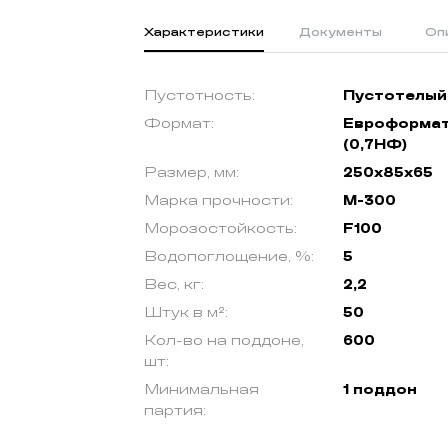
Характеристики
Документы
Оп
Пустотность:
Пустотелый
Формат:
Евроформа
(0,7НФ)
Размер, мм:
250х85х65
Марка прочности:
М-300
Морозостойкость:
F100
Водопоглощение, %:
5
Вес, кг:
2,2
Штук в м²:
50
Кол-во на поддоне,
600
шт:
Минимальная
1 поддон
партия: