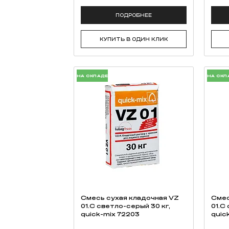
ПОДРОБНЕЕ
КУПИТЬ В ОДИН КЛИК
НА СКЛАДЕ
НА СКЛ
Смесь cухая кладочная VZ
Смес
01.C светло-серый 30 кг,
01.C
quick-mix 72203
quic