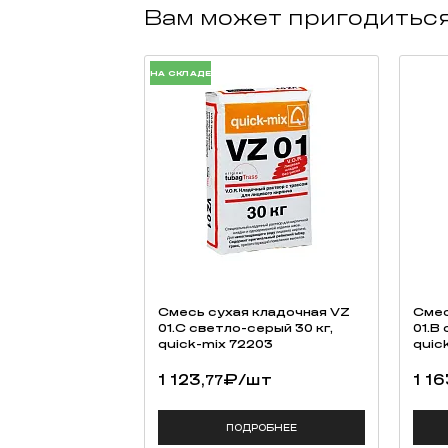
Вам может пригодитьс
НА СКЛАДЕ
Смесь cухая кладочная VZ
Смес
01.C светло-серый 30 кг,
01.B
quick-mix 72203
quic
1 123,
₽
/шт
1 16
77
ПОДРОБНЕЕ