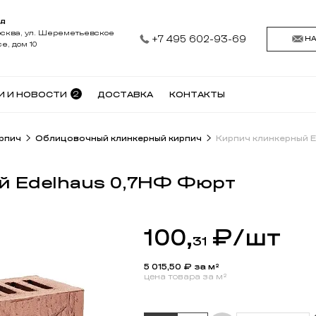
АД
осква, ул. Шереметьевское
+7 495 602-93-69
Н
е, дом 10
2
И И НОВОСТИ
ДОСТАВКА
КОНТАКТЫ
рпич
Облицовочный клинкерный кирпич
Кирпич клинкерный 
й Edelhaus 0,7НФ Фюрт
100,
₽
/шт
31
5 015,50
₽ за м²
цена товара за м²