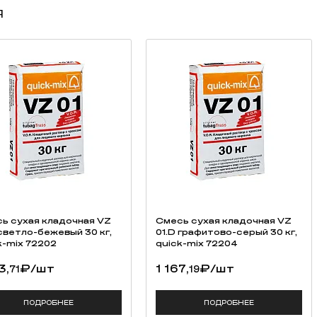
я
ь cухая кладочная VZ
Смесь cухая кладочная VZ
 светло-бежевый 30 кг,
01.D графитово-серый 30 кг,
k-mix 72202
quick-mix 72204
3,
₽
/шт
1 167,
₽
/шт
71
19
ПОДРОБНЕЕ
ПОДРОБНЕЕ