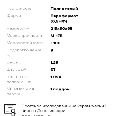
Пустотность:
Полнотелый
Формат:
Евроформат
(0,5НФ)
Размер, мм:
215х50х65
Марка прочности:
М-175
Морозостойкость:
F100
Водопоглощение,
9
%:
Вес, кг:
1,25
Штук в м²:
57
Кол-во на
1 024
поддоне, шт:
Минимальная
1 поддон
партия:
Протокол исследований на керамический
кирпич Донские зори