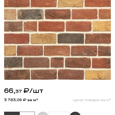
66,
₽
/шт
37
3 783,09
₽ за м²
цена товара за м²