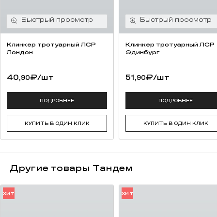
Клинкер тротуарный ЛСР
Клинкер тротуарный ЛСР
Лондон
Эдинбург
40,
₽
/шт
51,
₽
/шт
90
90
ПОДРОБНЕЕ
ПОДРОБНЕЕ
КУПИТЬ В ОДИН КЛИК
КУПИТЬ В ОДИН КЛИК
Другие товары Тандем
ХИТ
ХИТ