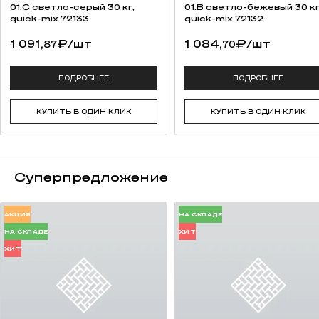
высокая прочность на изгиб;
01.C светло-серый 30 кг,
01.B светло-бежевый 30 кг
качественная упаковка (термоусадочная пленка, каждый ряд
quick-mix 72133
quick-mix 72132
переложен вспененным полистиролом для предотвращения
1 091,
₽
/шт
1 084,
₽
/шт
87
70
потертостей).
возможность разработки индивидуальной сортировки под
заказ (от 50 000 штук);
ПОДРОБНЕЕ
ПОДРОБНЕЕ
сохранение традиций русских мастеров.
КУПИТЬ В ОДИН КЛИК
КУПИТЬ В ОДИН КЛИК
Суперпредложение
АКЦИЯ
НА СКЛАДЕ
НА СКЛАДЕ
ХИТ
ХИТ