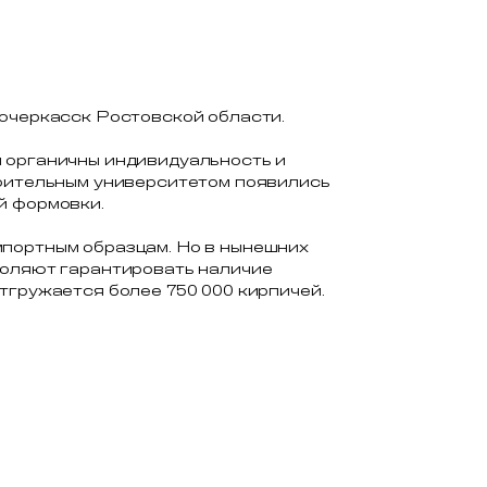
вочеркасск Ростовской области.
м органичны индивидуальность и
роительным университетом появились
й формовки.
мпортным образцам. Но в нынешних
воляют гарантировать наличие
тгружается более 750 000 кирпичей.