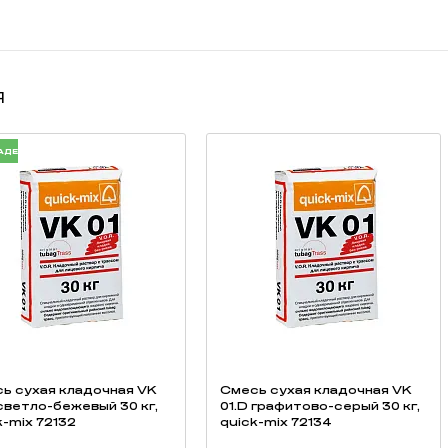
нка, каждый ряд переложен вспененным полистиролом для предотвра
ировки под заказ (от 50 000 штук);
я
АДЕ
ь cухая кладочная VK
Смесь cухая кладочная VK
 светло-бежевый 30 кг,
01.D графитово-серый 30 кг,
k-mix 72132
quick-mix 72134