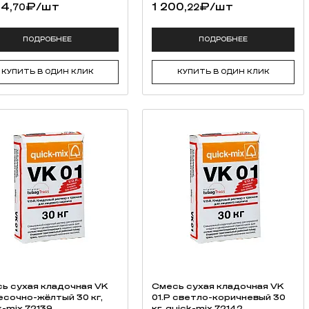
84,
₽
/шт
1 200,
₽
/шт
70
22
ПОДРОБНЕЕ
ПОДРОБНЕЕ
КУПИТЬ В ОДИН КЛИК
КУПИТЬ В ОДИН КЛИК
ь cухая кладочная VK
Смесь cухая кладочная VK
 песочно-жёлтый 30 кг,
01.P светло-коричневый 30
k-mix 72139
кг, quick-mix 72142