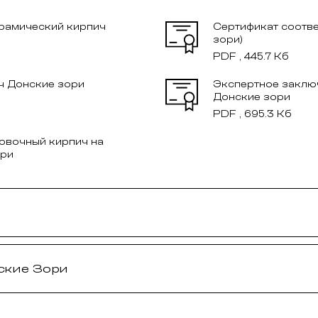
ерамический кирпич
Сертификат соотве
зори)
PDF , 445.7 Кб
ч Донские зори
Экспертное заклю
Донские зори
PDF , 695.3 Кб
овочный кирпич на
ори
ские Зори