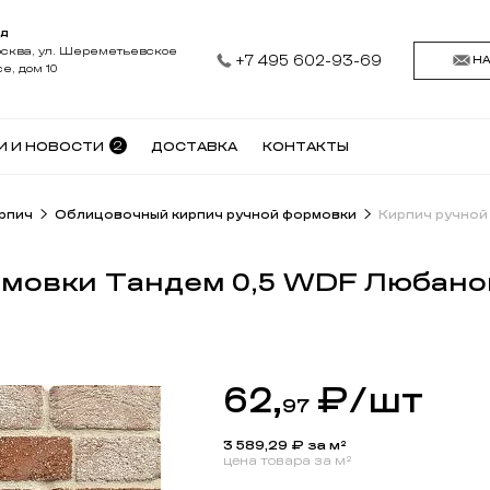
АД
осква, ул. Шереметьевское
+7 495 602-93-69
Н
е, дом 10
2
И И НОВОСТИ
ДОСТАВКА
КОНТАКТЫ
рпич
Облицовочный кирпич ручной формовки
рмовки Тандем 0,5 WDF Любано
62,
₽
/шт
97
3 589,29
₽ за м²
цена товара за м²