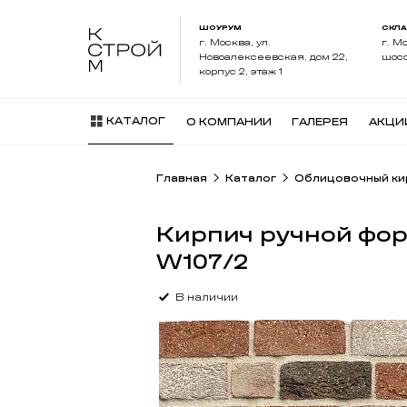
ШОУРУМ
СКЛ
г. Москва, ул.
г. М
Новоалексеевская, дом 22,
шосс
корпус 2, этаж 1
КАТАЛОГ
О КОМПАНИИ
ГАЛЕРЕЯ
АКЦИ
Главная
Каталог
Облицовочный ки
Кирпич ручной фо
W107/2
В наличии