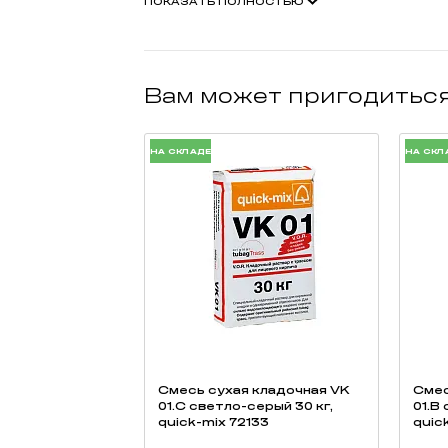
ПОКАЗАТЬ ПОЛНОСТЬЮ
высокая прочность на изгиб;
качественная упаковка (термоусадочная пле
возможность разработки индивидуальной сорт
сохранение традиций русских мастеров.
Вам может пригодитьс
НА СКЛАДЕ
НА СКЛ
Смесь cухая кладочная VK
Смес
01.C светло-серый 30 кг,
01.B
quick-mix 72133
quic