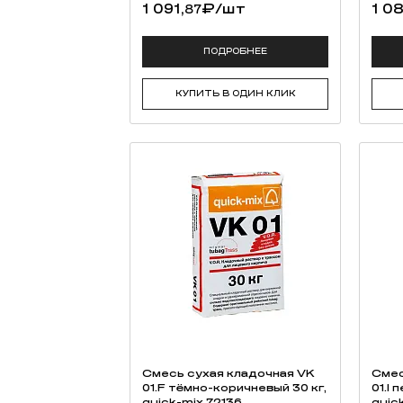
1 091,
₽
/шт
1 0
87
ПОДРОБНЕЕ
КУПИТЬ В ОДИН КЛИК
Смесь cухая кладочная VK
Смес
01.F тёмно-коричневый 30 кг,
01.I
quick-mix 72136
quic