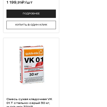
1 199,
₽
/шт
91
ПОДРОБНЕЕ
КУПИТЬ В ОДИН КЛИК
Смесь cухая кладочная VK
01.T стально-серый 30 кг,
quick-mix 72145