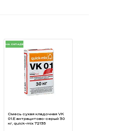
щения потертостей).
НА СКЛАДЕ
Смесь cухая кладочная VK
01.E антрацитово-серый 30
кг, quick-mix 72135