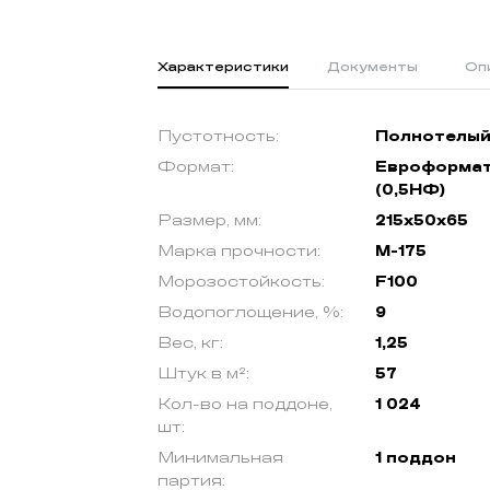
Характеристики
Документы
Оп
Пустотность:
Полнотелы
Формат:
Евроформа
(0,5НФ)
Размер, мм:
215х50х65
Марка прочности:
М-175
Морозостойкость:
F100
Водопоглощение, %:
9
Вес, кг:
1,25
Штук в м²:
57
Кол-во на поддоне,
1 024
шт:
Минимальная
1 поддон
партия: