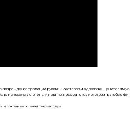
а возрождение традиций русских мастеров и адресован ценителям уса
 быть нанесены логотипы и надписи, завод готов изготовить любые 
 и сохраняет следы рук мастера;