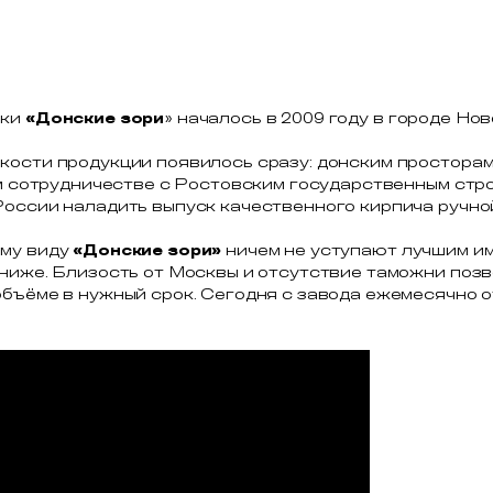
рки
«Донские зори
» началось в 2009 году в городе Но
кости продукции появилось сразу: донским простора
ном сотрудничестве с Ростовским государственным ст
России наладить выпуск качественного кирпича ручно
ему виду
«Донские зори»
ничем не уступают лучшим и
 ниже. Близость от Москвы и отсутствие таможни поз
бъёме в нужный срок. Сегодня с завода ежемесячно о