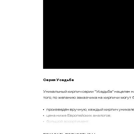
Серия Усадьба
Уникальный кирпич серии "Усадьба" нацелен н
того, по желанию заказчика на кирпичи могут
произведён вручную, каждый кирпич уникален
цена ниже Европейских аналогов;
большой ассортимент;
высокое качество;
морозостойкость более 170 циклов;