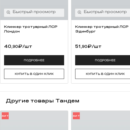
Клинкер тротуарный ЛСР
Клинкер тротуарный ЛСР
Лондон
Эдинбург
40,
₽
/шт
51,
₽
/шт
90
90
ПОДРОБНЕЕ
ПОДРОБНЕЕ
КУПИТЬ В ОДИН КЛИК
КУПИТЬ В ОДИН КЛИК
Другие товары Тандем
ХИТ
ХИТ