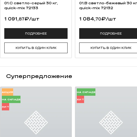
высокая прочность на изгиб;
01.C светло-серый 30 кг,
01.B светло-бежевый 30 кг
качественная упаковка (термоусадочная пленка, каждый ряд
quick-mix 72133
quick-mix 72132
переложен вспененным полистиролом для предотвращения
1 091,
₽
/шт
1 084,
₽
/шт
87
70
потертостей).
возможность разработки индивидуальной сортировки под
заказ (от 50 000 штук);
ПОДРОБНЕЕ
ПОДРОБНЕЕ
сохранение традиций русских мастеров.
КУПИТЬ В ОДИН КЛИК
КУПИТЬ В ОДИН КЛИК
Суперпредложение
АКЦИЯ
НА СКЛАДЕ
НА СКЛАДЕ
ХИТ
ХИТ