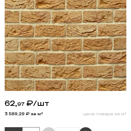
62,
₽
/шт
97
3 589,29
₽ за м²
цена товара за м²