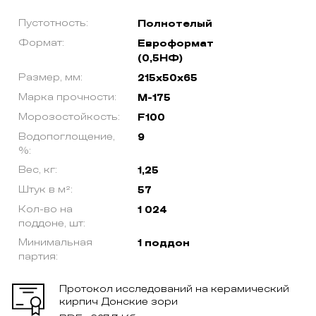
Пустотность:
Полнотелый
Формат:
Евроформат
(0,5НФ)
Размер, мм:
215х50х65
Марка прочности:
М-175
Морозостойкость:
F100
Водопоглощение,
9
%:
Вес, кг:
1,25
Штук в м²:
57
Кол-во на
1 024
поддоне, шт:
Минимальная
1 поддон
партия:
Протокол исследований на керамический
кирпич Донские зори