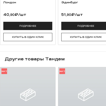
высокая прочность на изгиб;
Лондон
Эдинбург
качественная упаковка (термоусадочная пленка, каждый ряд
переложен вспененным полистиролом для предотвращения
40,
₽
/шт
51,
₽
/шт
90
90
потертостей).
возможность разработки индивидуальной сортировки под
заказ (от 50 000 штук);
ПОДРОБНЕЕ
ПОДРОБНЕЕ
сохранение традиций русских мастеров.
КУПИТЬ В ОДИН КЛИК
КУПИТЬ В ОДИН КЛИК
Другие товары Тандем
ХИТ
ХИТ