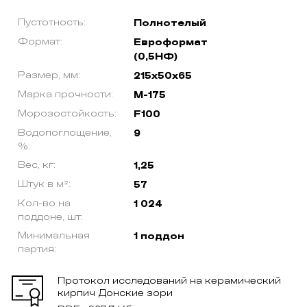
Пустотность:
Полнотелый
Формат:
Евроформат
(0,5НФ)
Размер, мм:
215х50х65
Марка прочности:
М-175
Морозостойкость:
F100
Водопоглощение,
9
%:
Вес, кг:
1,25
Штук в м²:
57
Кол-во на
1 024
поддоне, шт:
Минимальная
1 поддон
партия:
Протокол исследований на керамический
кирпич Донские зори