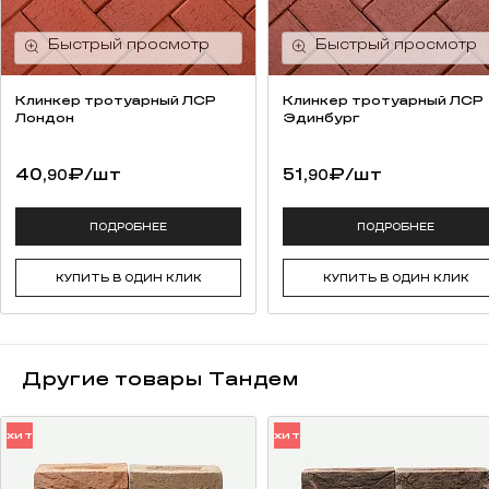
Клинкер тротуарный ЛСР
Клинкер тротуарный ЛСР
Лондон
Эдинбург
40,
₽
/шт
51,
₽
/шт
90
90
ПОДРОБНЕЕ
ПОДРОБНЕЕ
КУПИТЬ В ОДИН КЛИК
КУПИТЬ В ОДИН КЛИК
Другие товары Тандем
ХИТ
ХИТ