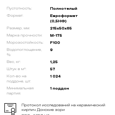
Пустотность:
Полнотелый
Формат:
Евроформат
(0,5НФ)
Размер, мм:
215х50х65
Марка прочности:
М-175
Морозостойкость:
F100
Водопоглощение,
9
%:
Вес, кг:
1,25
Штук в м²:
57
Кол-во на
1 024
поддоне, шт:
Минимальная
1 поддон
партия:
Протокол исследований на керамический
кирпич Донские зори