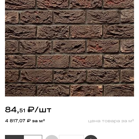
84,
₽
/шт
51
4 817,07
₽ за м²
цена товара за м²