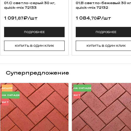
высокая прочность на изгиб;
01.C светло-серый 30 кг,
01.B светло-бежевый 30 кг
качественная упаковка (термоусадочная пленка, каждый ряд
quick-mix 72133
quick-mix 72132
переложен вспененным полистиролом для предотвращения
1 091,
₽
/шт
1 084,
₽
/шт
87
70
потертостей).
возможность разработки индивидуальной сортировки под
заказ (от 50 000 штук);
ПОДРОБНЕЕ
ПОДРОБНЕЕ
сохранение традиций русских мастеров.
КУПИТЬ В ОДИН КЛИК
КУПИТЬ В ОДИН КЛИК
Суперпредложение
АКЦИЯ
НА СКЛАДЕ
НА СКЛАДЕ
ХИТ
ХИТ