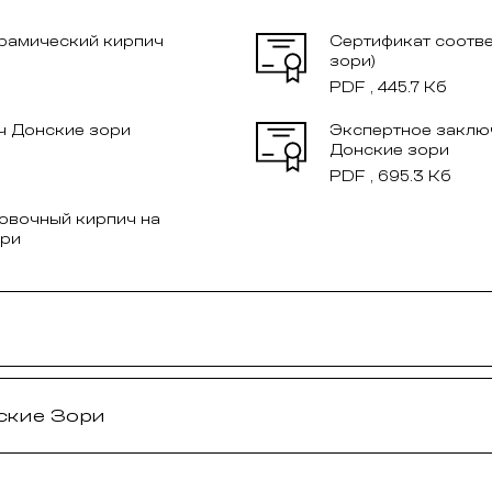
ерамический кирпич
Сертификат соотве
зори)
PDF , 445.7 Кб
ч Донские зори
Экспертное заклю
Донские зори
PDF , 695.3 Кб
овочный кирпич на
ори
ские Зори