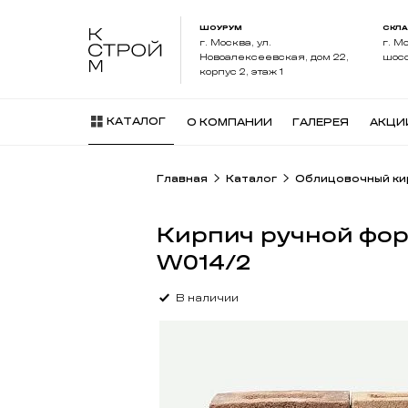
ШОУРУМ
СКЛ
г. Москва, ул.
г. М
Новоалексеевская, дом 22,
шосс
корпус 2, этаж 1
КАТАЛОГ
О КОМПАНИИ
ГАЛЕРЕЯ
АКЦИ
Главная
Каталог
Облицовочный ки
Кирпич ручной фо
W014/2
В наличии