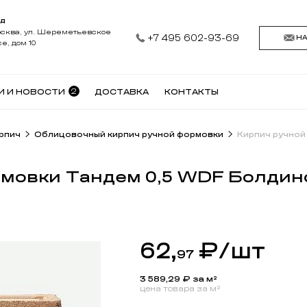
АД
осква, ул. Шереметьевское
+7 495 602-93-69
Н
е, дом 10
2
И И НОВОСТИ
ДОСТАВКА
КОНТАКТЫ
рпич
Облицовочный кирпич ручной формовки
рмовки Тандем 0,5 WDF Болдин
62,
₽
/шт
97
3 589,29
₽ за м²
цена товара за м²