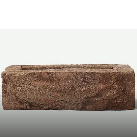
нка, каждый ряд переложен вспененным полистиролом для предотвра
ировки под заказ (от 50 000 штук);