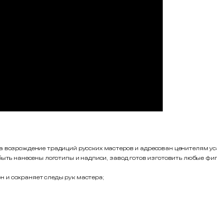
а возрождение традиций русских мастеров и адресован ценителям уса
 быть нанесены логотипы и надписи, завод готов изготовить любые 
 и сохраняет следы рук мастера;