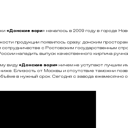
рки
«Донские зори
» началось в 2009 году в городе Но
кости продукции появилось сразу: донским простора
ном сотрудничестве с Ростовским государственным ст
России наладить выпуск качественного кирпича ручно
ему виду
«Донские зори»
ничем не уступают лучшим и
 ниже. Близость от Москвы и отсутствие таможни поз
бъёме в нужный срок. Сегодня с завода ежемесячно о