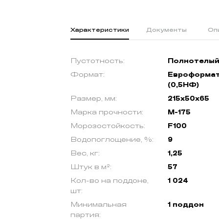
Характеристики
Документы
Оп
Пустотность:
Полнотелы
Формат:
Евроформа
(0,5НФ)
Размер, мм:
215х50х65
Марка прочности:
М-175
Морозостойкость:
F100
Водопоглощение, %:
9
Вес, кг:
1,25
Штук в м²:
57
Кол-во на поддоне,
1 024
шт:
Минимальная
1 поддон
партия: