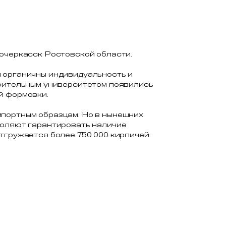
вочеркасск Ростовской области.
м органичны индивидуальность и
роительным университетом появились
й формовки.
мпортным образцам. Но в нынешних
воляют гарантировать наличие
тгружается более 750 000 кирпичей.