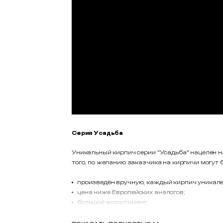
Серия Усадьба
Уникальный кирпич серии "Усадьба" нацелен н
того, по желанию заказчика на кирпичи могут
произведён вручную, каждый кирпич уникален
цена ниже Европейских аналогов;
большой ассортимент;
высокое качество;
морозостойкость более 170 циклов;