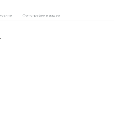
исание
Фотографии и видео
й
т