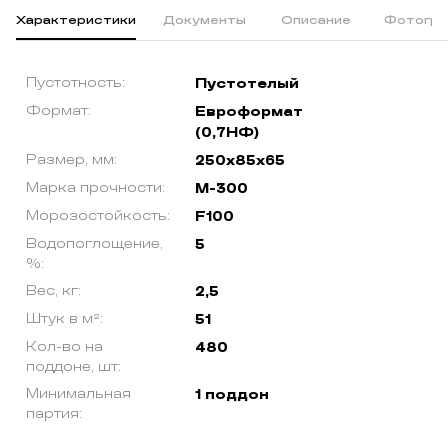
Характеристики
Документы
Описание
Фотогра
Пустотность:
Пустотелый
Формат:
Евроформат
(0,7НФ)
Размер, мм:
250х85х65
Марка прочности:
М-300
Морозостойкость:
F100
Водопоглощение,
5
%:
Вес, кг:
2,5
Штук в м²:
51
Кол-во на
480
поддоне, шт:
Минимальная
1 поддон
партия: