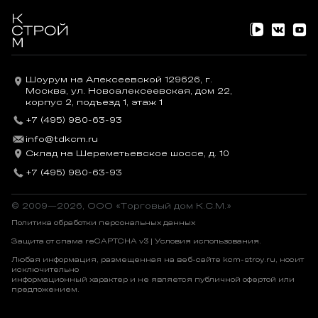
Шоурум на Алексеевской 129626, г.
Москва, ул. Новоалексеевская, дом 22,
корпус 2, подъезд 1, этаж 1
+7 (495) 980-63-93
info@tdkcm.ru
Склад на Шереметьевское шоссе, д. 10
+7 (495) 980-63-93
© 2009—2026, OOO «Торговый дом К.С.М.»
Политика обработки персональных данных
Защита от спама reCAPTCHA v3 |
Условия использования
.
Любая информация, размещенная на веб-сайте kcm-stroy.ru, носит
исключительно
информационный характер и не является публичной офертой или
предложением.