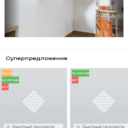
Технические характеристики:
Безопасность:
во всех моделях внешнее стекло —
закаленное. Применение специальных предохранителей
не позволяет извлечь стеклопакет. Ручка, позволяющая
фиксировать створку для проветривания, препятствует
проникновению в помещение при открытом окне. Благодаря
системе безопасности FAKRO topSafe окна для крыши
соответствуют самым строгим Европейским нормам
безопасности (Европейский стандарт EN 13049) и являются
Суперпредложение
одними из самых безопасных на Российском рынке, согласно
проведённым испытаниям.
Функциональн
ость:
удобная ручка, расположенная в нижней
АКЦИЯ
НА СКЛАДЕ
части оконной створки, позволяет легко открывать-закрывать
НА СКЛАДЕ
ХИТ
мансардное окно и фиксировать его в двух положениях
ХИТ
проветривания. Для установки окна в кровлю необходимо
приобретать изоляционный оклад, выбор которого зависит
от типа Вашей кровли.
Для быстрой и профессиональной установки мансардного
окна рекомендуется приобретать монтажный комплект гидро-
пароизоляционных окладов XDK.
Возможность установки широкого ассортимента аксессуаров