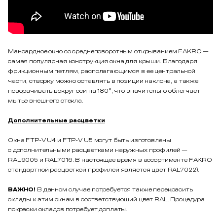
Мансардное окно со среднеповоротным открыванием FAKRO —
самая популярная конструкция окна для крыши. Благодаря
фрикционным петлям, располагающимся в ее центральной
части, створку можно оставлять в позиции наклона, а также
поворачивать вокруг оси на 180°, что значительно облегчает
мытье внешнего стекла.
Дополнительные расцветки
Окна FTP-V U4 и FTP-V U5 могут быть изготовлены
с дополнительными расцветками наружных профилей —
RAL9005 и RAL7016. В настоящее время в ассортименте FAKRO
стандартной расцветкой профилей является цвет RAL7022).
ВАЖНО!
В данном случае потребуется также перекрасить
оклады к этим окнам в соответствующий цвет RAL. Процедура
покраски окладов потребует доплаты.