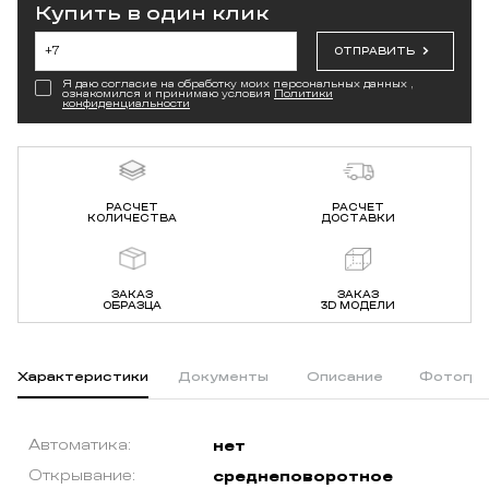
Купить в один клик
ОТПРАВИТЬ
Я даю согласие на обработку моих персональных данных ,
ознакомился и принимаю условия
Политики
конфиденциальности
РАСЧЕТ
РАСЧЕТ
КОЛИЧЕСТВА
ДОСТАВКИ
ЗАКАЗ
ЗАКАЗ
ОБРАЗЦА
3D МОДЕЛИ
Характеристики
Документы
Описание
Фотогра
Автоматика:
нет
Открывание:
среднеповоротное