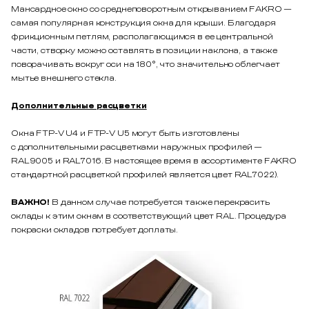
Мансардное окно со среднеповоротным открыванием FAKRO —
самая популярная конструкция окна для крыши. Благодаря
фрикционным петлям, располагающимся в ее центральной
части, створку можно оставлять в позиции наклона, а также
поворачивать вокруг оси на 180°, что значительно облегчает
мытье внешнего стекла.
Дополнительные расцветки
Окна FTP-V U4 и FTP-V U5 могут быть изготовлены
с дополнительными расцветками наружных профилей —
RAL9005 и RAL7016. В настоящее время в ассортименте FAKRO
стандартной расцветкой профилей является цвет RAL7022).
ВАЖНО!
В данном случае потребуется также перекрасить
оклады к этим окнам в соответствующий цвет RAL. Процедура
покраски окладов потребует доплаты.