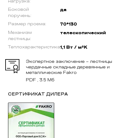
нагрузка:
Боковой
да
поручень:
Размер проема:
70*130
Механизм
телескопический
лестницы:
Теплохарактеристика:
1,1 Вт / м²K
Экспертное заключение – лестницы
чердачные складные деревянные и
металлические Fakro
PDF , 3.5 Мб
СЕРТИФИКАТ ДИЛЕРА