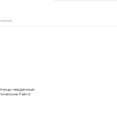
исание
стницы чердачные
лические Fakro