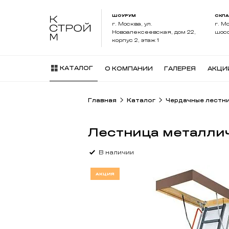
ШОУРУМ
СКЛ
г. Москва, ул.
г. М
Новоалексеевская, дом 22,
шосс
корпус 2, этаж 1
КАТАЛОГ
О КОМПАНИИ
ГАЛЕРЕЯ
АКЦИ
Главная
Каталог
Чердачные лестн
Лестница металлич
В наличии
АКЦИЯ