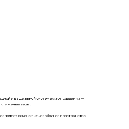
ладной и выдвижной системами открывания —
ак тяжелые вещи.
позволяет сэкономить свободное пространство