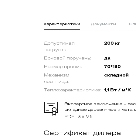
Характеристики
Документы
Оп
Допустимая
200 кг
нагрузка:
Боковой поручень:
да
Размер проема:
70*130
Механизм
складной
лестницы:
Теплохарактеристика:
1,1 Вт / м²K
Экспертное заключение – ле
складные деревянные и метал
PDF , 3.5 Мб
Сертификат дилера