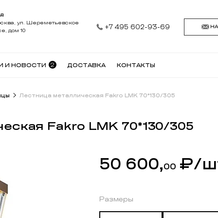
АД
осква, ул. Шереметьевское
+7 495 602-93-69
Н
е, дом 10
2
И И НОВОСТИ
ДОСТАВКА
КОНТАКТЫ
ицы
Лестница металлическая Fakro LMK 70*130/305
еская Fakro LMK 70*130/305
50 600,
₽
/ш
00
Размеры