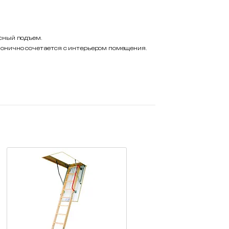
сный подъем.
онично сочетается с интерьером помещения.