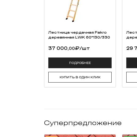
Лестница чердачная Fakro
Лест
деревянная LWK 60*130/330
дере
37 000,
₽
/шт
29 
00
ПОДРОБНЕЕ
КУПИТЬ В ОДИН КЛИК
Суперпредложение