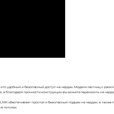
то удобный и безопасный доступ на чердак. Модели лестниц с раск
а, а благодаря прочности конструкции вы можете переносить на черд
MK обеспечивает простой и безопасный подъем на чердак, а также 
 в потолок.