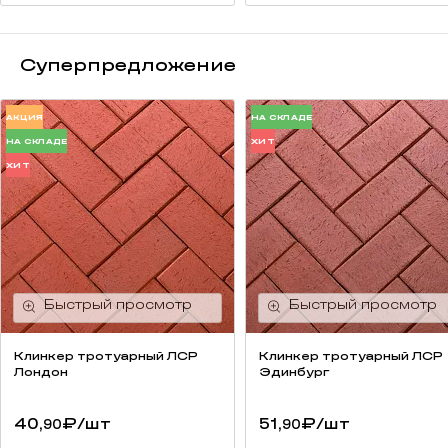
Суперпредложение
АКЦИЯ
НА СКЛАДЕ
НА СКЛАДЕ
ХИТ
ХИТ
Клинкер тротуарный ЛСР
Клинкер тротуарный ЛСР
Лондон
Эдинбург
40,
₽
/шт
51,
₽
/шт
90
90