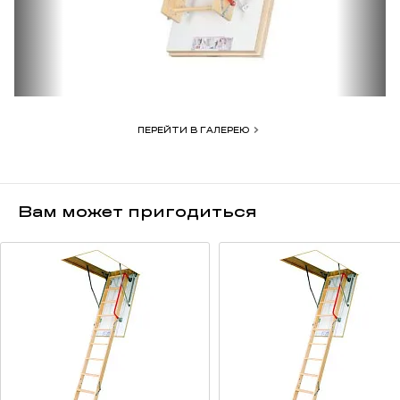
и быстрого монтажа.
Деревянные чердачные лестницы для дома
Мансарды загородных домов и дач часто выполняют функцию
кладовых. Чтобы доступ в это помещение был максимально
удобным и безопасным, понадобится надежная и крепкая
ПЕРЕЙТИ В ГАЛЕРЕЮ
конструкция. Складные или раздвижные деревянные
чердачные лестницы FAKRO обладают всеми необходимыми
характеристиками: они надежны, безопасны, просты
в использовании и очень компактны.
Вам может пригодиться
Преимущества складных и раздвижных конструкций для дома
компании FAKRO
Складная чердачная лестница позволяет сэкономить
свободное пространство в доме. Она легко складывается
и убирается для хранения в потолок, не занимает много места.
Утепленная крышка люка предотвратит проникновение
холодного воздуха в жилое помещение. Особенно это важно
в наших суровых климатических условиях.
Специальные противоскользящие выемки на ступенях