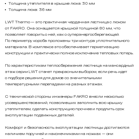
Толщина утеплителя в крышке люка: 30 мм
Толщина люка: 36 мм
LWT Thermo — это практичная чердачная лестница с люком
от FAKRO. Она оснащается крышкой толщиной 80 мм, что
позволяет говорить о ней, как о суперэнергосберегающей.
По периметру короба проложены три контура уплотнительного
материала. В комплексе это обеспечивает герметизацию
конструкции и практически полное исключение тепловых потерь.
По характеристикам теплосбережения лестница на мансардный
этаж серии LWT станет прекрасным выбором, если речь идет
о подборе решения для домов со значительными
температурными перепадами на разных этажах.
С технической стороны инженеры FAKRO внесли несколько
усовершенствований, позволивших заполнить всю крышку
утеплителем, сделать конструкцию прочнее и продлить срок
эксплуатации подвижных деталей.
Комфорт и безопасность эксплуатации лестницы достигаются
наличием поручней и наконечниками на ножках — они