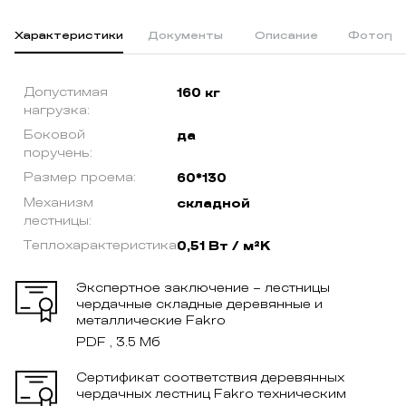
Характеристики
Документы
Описание
Фотогра
Допустимая
160 кг
нагрузка:
Боковой
да
поручень:
Размер проема:
60*130
Механизм
складной
лестницы:
Теплохарактеристика:
0,51 Вт / м²K
Экспертное заключение – лестницы
чердачные складные деревянные и
металлические Fakro
PDF , 3.5 Мб
Сертификат соответствия деревянных
чердачных лестниц Fakro техническим