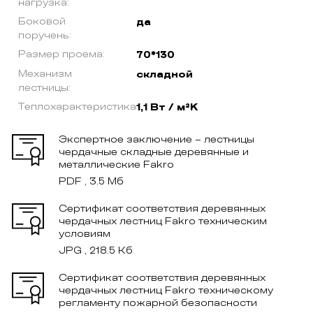
нагрузка:
Боковой
да
поручень:
Размер проема:
70*130
Механизм
складной
лестницы:
Теплохарактеристика:
1,1 Вт / м²K
Экспертное заключение – лестницы
чердачные складные деревянные и
металлические Fakro
PDF , 3.5 Мб
Сертификат соответствия деревянных
чердачных лестниц Fakro техническим
условиям
JPG , 218.5 Кб
Сертификат соответствия деревянных
чердачных лестниц Fakro техническому
регламенту пожарной безопасности