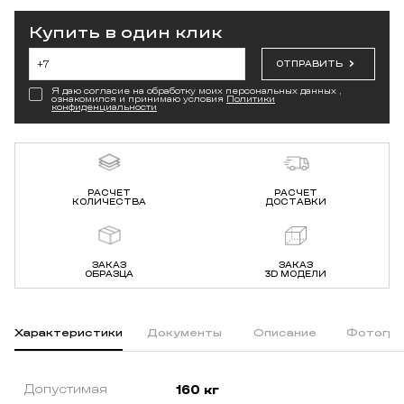
Купить в один клик
ОТПРАВИТЬ
Я даю согласие на обработку моих персональных данных ,
ознакомился и принимаю условия
Политики
конфиденциальности
РАСЧЕТ
РАСЧЕТ
КОЛИЧЕСТВА
ДОСТАВКИ
ЗАКАЗ
ЗАКАЗ
ОБРАЗЦА
3D МОДЕЛИ
Характеристики
Документы
Описание
Фотогра
Допустимая
160 кг