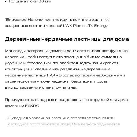
Толщина люка: 36 мм
*Внимание! Наконечники не идут в комплекте для 4-x
секционных лестниц моделей LWK Plus и LTK Energy.
Деревянные чердачные лестницы для дома
Мансарды загородных домов и дач часто выполняют функцию
кладовых. Чтобы доступ в это помещение был максимально
удобным и безопасным, понадобится надежная и крепкая
конструкция. Складные или раздвижные деревянные
чердачные лестницы FAKRO обладают всеми необходимыми
характеристиками: они надежны, безопасны, просты
в использовании и очень компактны.
Преимущества складных и раздвижных конструкций для дома
компании FAKRO
Складная чердачная лестница позволяет сэкономить
свободное пространство в доме. Она легко складывается
и убирается для хранения в потолок, не занимает много места.
Утепленная крышка люка предотвратит проникновение