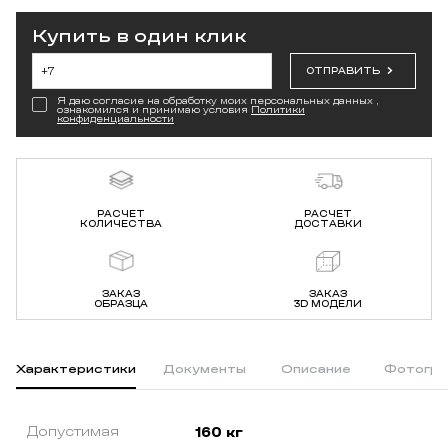
Купить в один клик
ОТПРАВИТЬ
Я даю согласие на обработку моих персональных данных ,
ознакомился и принимаю условия
Политики
конфиденциальности
РАСЧЕТ
РАСЧЕТ
КОЛИЧЕСТВА
ДОСТАВКИ
ЗАКАЗ
ЗАКАЗ
ОБРАЗЦА
3D МОДЕЛИ
Характеристики
Документы
Описание
Фотогра
Допустимая
160 кг