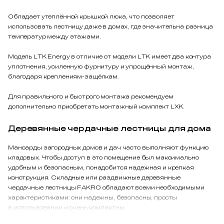
Обладает утеплённой крышкой люка, что позволяет
использовать лестницу даже в домах, где значительна разница
температур между этажами.
Модель LTK Energy в отличие от модели LTK имеет два контура
уплотнения, усиленную фурнитуру и упрощённый монтаж,
благодаря креплениям-защёлкам.
Для правильного и быстрого монтажа рекомендуем
дополнительно приобретать монтажный комплект LXK.
Деревянные чердачные лестницы для дома
Мансарды загородных домов и дач часто выполняют функцию
кладовых. Чтобы доступ в это помещение был максимально
удобным и безопасным, понадобится надежная и крепкая
конструкция. Складные или раздвижные деревянные
чердачные лестницы FAKRO обладают всеми необходимыми
характеристиками: они надежны, безопасны, просты
в использовании и очень компактны.