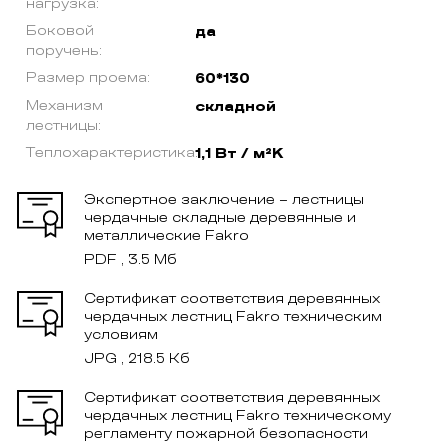
нагрузка:
Боковой
да
поручень:
Размер проема:
60*130
Механизм
складной
лестницы:
Теплохарактеристика:
1,1 Вт / м²K
Экспертное заключение – лестницы
чердачные складные деревянные и
металлические Fakro
PDF , 3.5 Мб
Сертификат соответствия деревянных
чердачных лестниц Fakro техническим
условиям
JPG , 218.5 Кб
Сертификат соответствия деревянных
чердачных лестниц Fakro техническому
регламенту пожарной безопасности