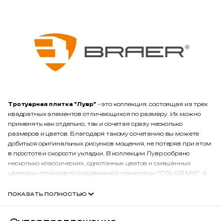
Тротуарная плитка "Лувр"
- это коллекция, состоящая из трех
квадратных элементов отличающихся по размеру. Их можно
применять как отдельно, так и сочетая сразу несколько
размеров и цветов. Благодаря такому сочетанию вы можете
добиться оригинальных рисунков мощения, не потеряв при этом
в простоте и скорости укладки. В коллекции Лувр собрано
несколько классических, однотонных цветов и смешанных
цветовых оттенков по современной технологии "COLOR MIX". А
так же очень оригинально выглядит плитка с поверхностью из
гранитной или мраморной крошки.
ПОКАЗАТЬ ПОЛНОСТЬЮ