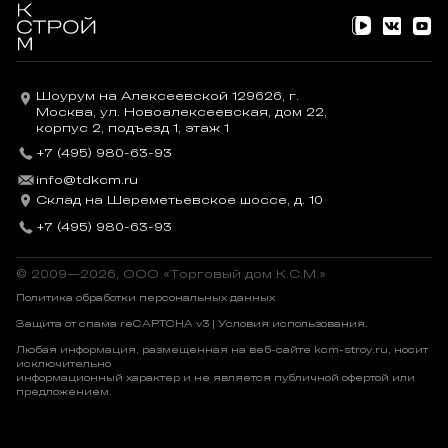
Шоурум на Алексеевской 129626, г.
Москва, ул. Новоалексеевская, дом 22,
корпус 2, подъезд 1, этаж 1
+7 (495) 980-63-93
info@tdkcm.ru
Склад на Шереметьевское шоссе, д. 10
+7 (495) 980-63-93
© 2009—2026, OOO «Торговый дом К.С.М.»
Политика обработки персональных данных
Защита от спама reCAPTCHA v3 |
Условия использования
.
Любая информация, размещенная на веб-сайте kcm-stroy.ru, носит
исключительно
информационный характер и не является публичной офертой или
предложением.