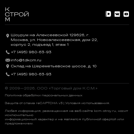
Шоурум на Алексеевской 129626, г.
Москва, ул. Новоалексеевская, дом 22,
корпус 2, подъезд 1, этаж 1
+7 (495) 980-63-93
info@tdkcm.ru
Склад на Шереметьевское шоссе, д. 10
+7 (495) 980-63-93
© 2009—2026, OOO «Торговый дом К.С.М.»
Политика обработки персональных данных
Защита от спама reCAPTCHA v3 |
Условия использования
.
Любая информация, размещенная на веб-сайте kcm-stroy.ru, носит
исключительно
информационный характер и не является публичной офертой или
предложением.