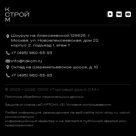
Шоурум на Алексеевской 129626, г.
Москва, ул. Новоалексеевская, дом 22,
корпус 2, подъезд 1, этаж 1
+7 (495) 980-63-93
info@tdkcm.ru
Склад на Шереметьевское шоссе, д. 10
+7 (495) 980-63-93
© 2009—2026, OOO «Торговый дом К.С.М.»
Политика обработки персональных данных
Защита от спама reCAPTCHA v3 |
Условия использования
.
Любая информация, размещенная на веб-сайте kcm-stroy.ru, носит
исключительно
информационный характер и не является публичной офертой или
предложением.